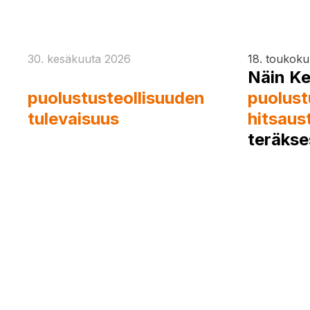
30. kesäkuuta 2026
18. toukok
Eurosatory 2026 ja
Näin Ke
puolustusteollisuuden
puolust
tulevaisuus
hitsaus
teräkse