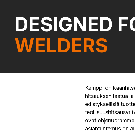
DESIGNED F
WELDERS
Kemppi on kaarihits
hitsauksen laatua ja
edistyksellisiä tuotte
teollisuushitsausyrit
ovat ohjenuoramme.
asiantuntemus on aina