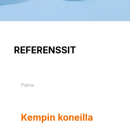
REFERENSSIT
Patria
Näin Patria vahvistaa
panssariajoneuvotuota
Kempin koneilla