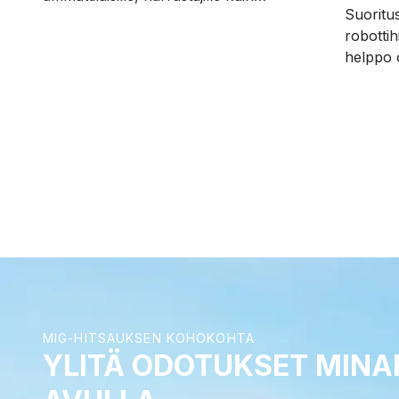
Suoritu
vaativille käsityöläisille. Se on kevyt ja
robottih
siinä on 220 ampeerin hitsausvirta,
helppo 
tarkka hitsauslaatu ja valokaaren
automat
sytytys.
hitsausk
saat pa
robottih
kaikkiin
robottisi
MIG-HITSAUKSEN KOHOKOHTA
YLITÄ ODOTUKSET MINA