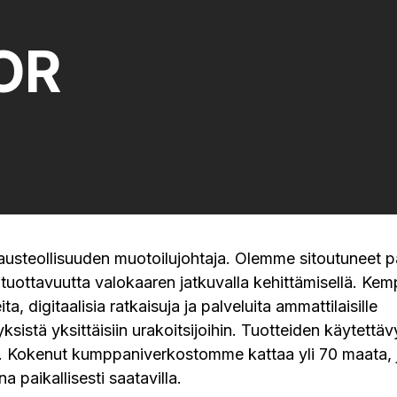
OR
austeollisuuden muotoilujohtaja. Olemme sitoutuneet 
 tuottavuutta valokaaren jatkuvalla kehittämisellä. Kem
ita, digitaalisia ratkaisuja ja palveluita ammattilaisille
yksistä yksittäisiin urakoitsijoihin. Tuotteiden käytettä
 Kokenut kumppaniverkostomme kattaa yli 70 maata, j
 paikallisesti saatavilla.