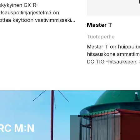
skykyinen GX-R-
itsauspoltinjärjestelmä on
ottaa käyttöön vaativimmissakin
Master T
isoiduissa MIG/MAG-
ohteissa. GX-R-järjestelmällä
Tuoteperhe
rhaan hyödyn Kemppi AX -
Master T on huippulu
itsausratkaisusta, ja se vastaa
hitsauskone ammattim
 vaatimuksiin – sekä sinun että
DC TIG -hitsaukseen. 
.
erinomaisen hitsausla
ja energiatehokkuuden.
ominaisuudet, kuten 
DeMagnetization-toimi
tuottavuutta ja varmist
tulokset.
RC M:N