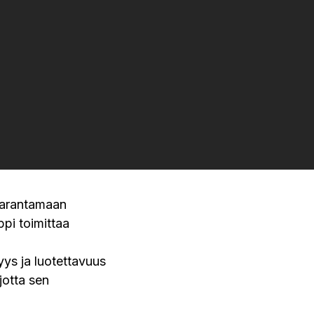
parantamaan
ppi toimittaa
vyys ja luotettavuus
otta sen