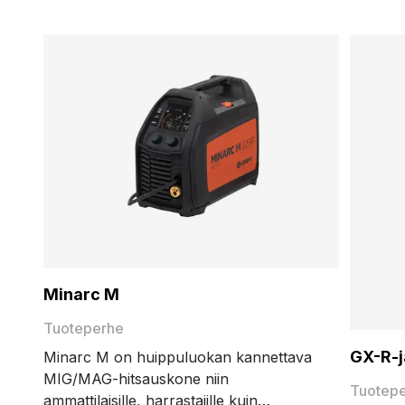
Minarc M
Tuoteperhe
GX-R-j
Minarc M on huippuluokan kannettava
MIG/MAG-hitsauskone niin
Tuotep
ammattilaisille, harrastajille kuin