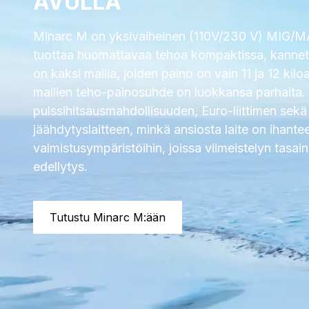
AVULLA
Minarc M on yksivaiheinen (110V/230 V) MIG/MA
tuottaa huomattavaa tehoa kompaktissa, kannett
on kaksi mallia, joiden paino on vain 11 ja 12 kilo
mallien teho-painosuhde on luokkansa parhaita
pulssihitsausmahdollisuuden, Euro-liittimen sekä
jäähdytyslaitteen, minkä ansiosta laite on ihantee
valmistusympäristöihin, joissa viimeistelyn tasa
edellytys.
Tutustu Minarc M:ään