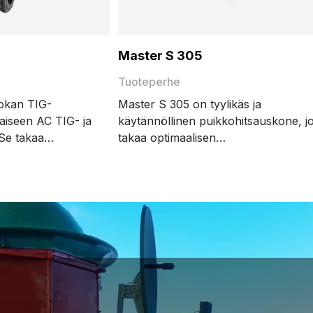
Master S 305
Tuoteperhe
okan TIG-
Master S 305 on tyylikäs ja
aiseen AC TIG- ja
käytännöllinen puikkohitsauskone, j
Se takaa
takaa optimaalisen
adun, tarkkuuden
hitsaussuorituskyvyn ja nopean
 Edistykselliset
hitsausparametrien asettamisen.
MAX WeldClean ja
nto, parantavat
avat tasalaatuiset