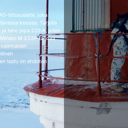
G-hitsauslaite, joka
avassa koossa. Tarjolla
a ja teho jopa 220 A, joten
. Minarc M 233P tarjoaa
 valinnaisen
llinen
inen laatu on ehdoton