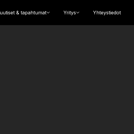
 uutiset & tapahtumat
Yritys
Yhteystiedot