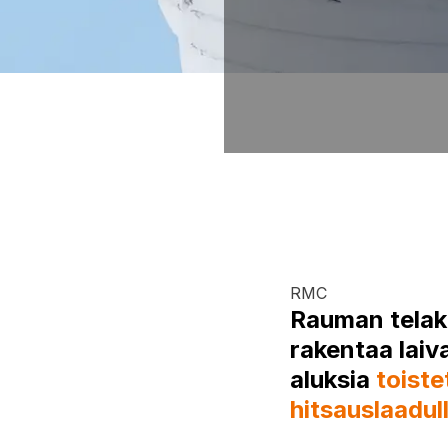
RMC
Rauman telak
rakentaa laiv
ntoaan
aluksia
toiste
hitsauslaadul