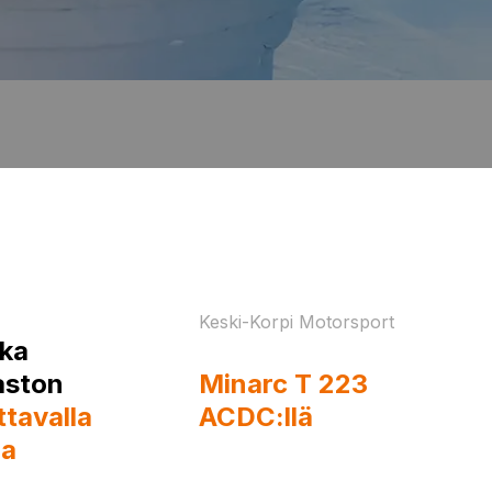
Keski-Korpi Motorsport
ka
Driftaaja hitsaa
aston
Minarc T 223
ttavalla
ACDC:llä
myös tien
la
päällä