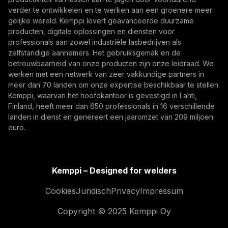
Door u te abonneren, gaat u ermee akkoord
verder te ontwikkelen en te werken aan een groenere meer
marketing-e-mails van Kemppi te ontvangen.
gelijke wereld. Kemppi levert geavanceerde duurzame
producten, digitale oplossingen en diensten voor
professionals aan zowel industriële lasbedrijven als
zelfstandige aannemers. Het gebruiksgemak en de
betrouwbaarheid van onze producten zijn onze leidraad. We
werken met een netwerk van zeer vakkundige partners in
meer dan 70 landen om onze expertise beschikbaar te stellen.
Kemppi, waarvan het hoofdkantoor is gevestigd in Lahti,
Finland, heeft meer dan 650 professionals in 16 verschillende
landen in dienst en genereert een jaaromzet van 209 miljoen
euro.
Kemppi – Designed for welders
Cookies
Juridisch
Privacy
Impressum
Copyright © 2025 Kemppi Oy