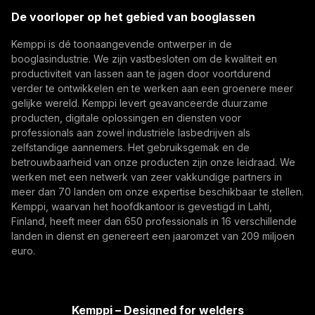
Trafimet
De voorloper op het gebied van booglassen
(opens in a new tab)
Kemppi is dé toonaangevende ontwerper in de
Abonneer je op
booglasindustrie. We zijn vastbesloten om de kwaliteit en
productiviteit van lassen aan te jagen door voortdurend
Door u te abonneren, gaat u ermee akkoord
verder te ontwikkelen en te werken aan een groenere meer
marketing-e-mails van Kemppi te ontvangen.
gelijke wereld. Kemppi levert geavanceerde duurzame
producten, digitale oplossingen en diensten voor
professionals aan zowel industriële lasbedrijven als
zelfstandige aannemers. Het gebruiksgemak en de
betrouwbaarheid van onze producten zijn onze leidraad. We
werken met een netwerk van zeer vakkundige partners in
meer dan 70 landen om onze expertise beschikbaar te stellen.
Kemppi, waarvan het hoofdkantoor is gevestigd in Lahti,
Finland, heeft meer dan 650 professionals in 16 verschillende
landen in dienst en genereert een jaaromzet van 209 miljoen
euro.
Kemppi – Designed for welders