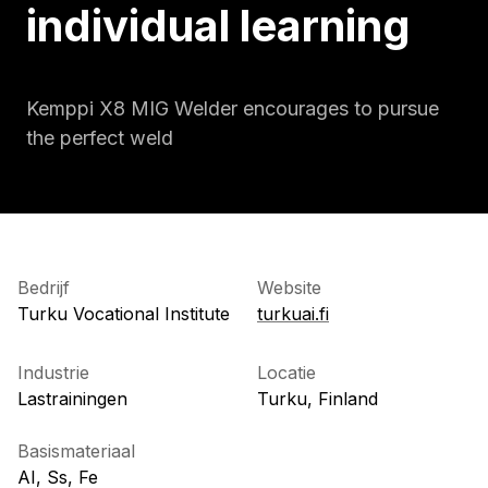
individual learning
Kemppi X8 MIG Welder encourages to pursue
the perfect weld
Bedrijf
Website
Turku Vocational Institute
turkuai.fi
Industrie
Locatie
Lastrainingen
Turku, Finland
Basismateriaal
AI, Ss, Fe