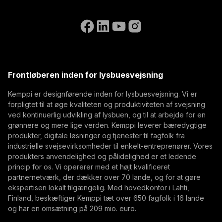
Abonner på vores nyhedsbrev og få de sidste
Accessibility Statement
Kontakt os
nyheder fra Kemppi som en af de første
Gå til WeldEyes hjemmeside
(opens in a new tab)
Select contact type
Forhandler
Integrator
Slutbruger
Ledige stillinger
(opens in a new tab)
Email-adresse
Kemppi Group
(opens in a new tab)
Trafimet
Frontløberen inden for lysbuesvejsning
(opens in a new tab)
Abonner
Kemppi er designførende inden for lysbuesvejsning. Vi er
forpligtet til at øge kvaliteten og produktiviteten af svejsning
Ved at abonnere, accepterer du at modtage E-mails
ved kontinuerlig udvikling af lysbuen, og til at arbejde for en
med markedsføring fra Kemppi
grønnere og mere lige verden. Kemppi leverer bæredygtige
produkter, digitale løsninger og tjenester til fagfolk fra
industrielle svejsevirksomheder til enkelt-entreprenører. Vores
produkters anvendelighed og pålidelighed er et ledende
princip for os. Vi opererer med et højt kvalificeret
partnernetværk, der dækker over 70 lande, og for at gøre
ekspertisen lokalt tilgængelig. Med hovedkontor i Lahti,
Finland, beskæftiger Kemppi tæt over 650 fagfolk i 16 lande
og har en omsætning på 209 mio. euro.