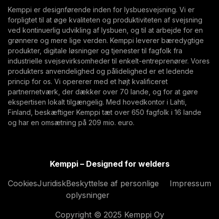
Abonner
Kemppi er designførende inden for lysbuesvejsning. Vi er
forpligtet til at øge kvaliteten og produktiviteten af svejsning
Ved at abonnere, accepterer du at modtage E-mails
ved kontinuerlig udvikling af lysbuen, og til at arbejde for en
med markedsføring fra Kemppi
grønnere og mere lige verden. Kemppi leverer bæredygtige
produkter, digitale løsninger og tjenester til fagfolk fra
industrielle svejsevirksomheder til enkelt-entreprenører. Vores
produkters anvendelighed og pålidelighed er et ledende
princip for os. Vi opererer med et højt kvalificeret
partnernetværk, der dækker over 70 lande, og for at gøre
ekspertisen lokalt tilgængelig. Med hovedkontor i Lahti,
Finland, beskæftiger Kemppi tæt over 650 fagfolk i 16 lande
og har en omsætning på 209 mio. euro.
Kemppi – Designed for welders
Cookies
Juridisk
Beskyttelse af personlige
Impressum
oplysninger
Copyright © 2025 Kemppi Oy