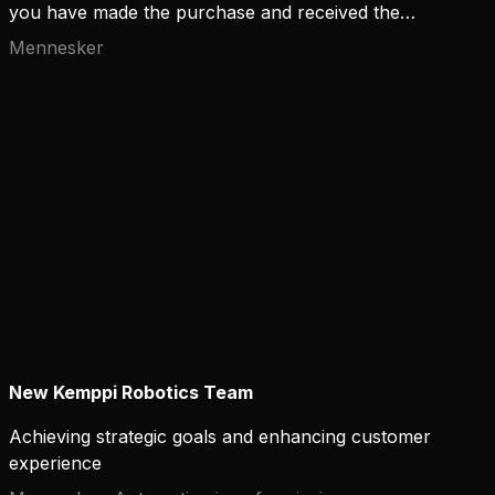
you have made the purchase and received the
device. Keeping the machine up and running for its
Mennesker
entire lifecycle and maintaining a high arc time are
aspects that many overlook when choosing the
machine.
New Kemppi Robotics Team
Achieving strategic goals and enhancing customer
experience