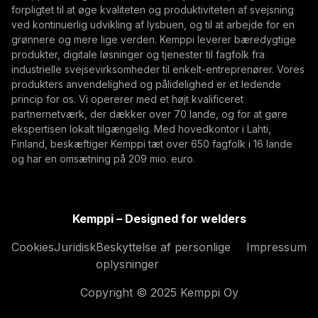
forpligtet til at øge kvaliteten og produktiviteten af svejsning
Ved at abonnere, accepterer du at modtage E-mails
ved kontinuerlig udvikling af lysbuen, og til at arbejde for en
med markedsføring fra Kemppi
grønnere og mere lige verden. Kemppi leverer bæredygtige
produkter, digitale løsninger og tjenester til fagfolk fra
industrielle svejsevirksomheder til enkelt-entreprenører. Vores
produkters anvendelighed og pålidelighed er et ledende
princip for os. Vi opererer med et højt kvalificeret
partnernetværk, der dækker over 70 lande, og for at gøre
ekspertisen lokalt tilgængelig. Med hovedkontor i Lahti,
Finland, beskæftiger Kemppi tæt over 650 fagfolk i 16 lande
og har en omsætning på 209 mio. euro.
Kemppi – Designed for welders
Cookies
Juridisk
Beskyttelse af personlige
Impressum
oplysninger
Copyright © 2025 Kemppi Oy