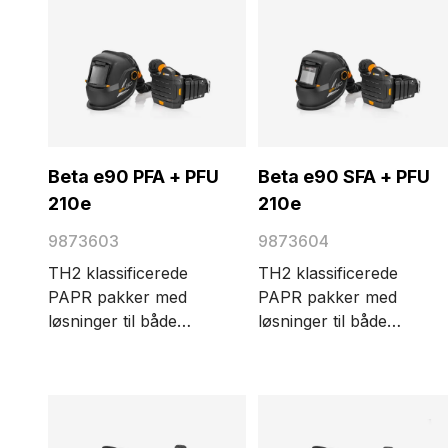
Beta e90 PFA + PFU
Beta e90 SFA + PFU
210e
210e
9873603
9873604
TH2 klassificerede
TH2 klassificerede
PAPR pakker med
PAPR pakker med
løsninger til både
løsninger til både
partikel- og
partikel- og
gasfiltrering. Pakken
gasfiltrering. Pakken
indeholder en Beta
indeholder en Beta
e90 PFA svejsehjelm,
e90 SFA svejsehjelm,
nedblænding 11 passivt
svejseglas SA 60B,