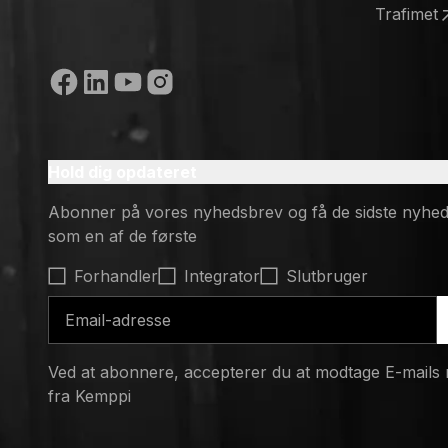
(opens in
Trafimet
(opens in
Sociale medier
Hold dig opdateret
Abonner på vores nyhedsbrev og få de sidste nyhed
som en af de første
Select contact type
Forhandler
Integrator
Slutbruger
Email-adresse
Ved at abonnere, accepterer du at modtage E-mails
fra Kemppi