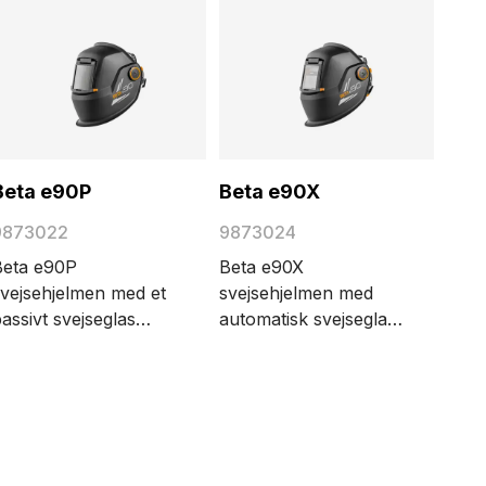
Beta e90P
Beta e90X
9873022
9873024
Beta e90P
Beta e90X
svejsehjelmen med et
svejsehjelmen med
assivt svejseglas
automatisk svejseglas
iver sikker
XA 47 giver sikker
eskyttelse af øjne,
beskyttelse af øjne,
nsigt og hals i
ansigt og hals i
grundlæggende
grundlæggende
vejsning og
svejsning og
produktion. Modellen
produktion. Modellen