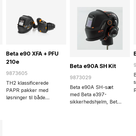
Beta e90 XFA + PFU
210e
Beta e90A SH Kit
9873605
9873029
TH2 klassificerede
Beta e90A SH-sæt
p
PAPR pakker med
med Beta e397-
g
løsninger til både
sikkerhedshjelm, Beta
b
partikel- og
e90A SH-
a
gasfiltrering. Pakken
svejseskærm og Kask-
indeholder en Beta
høreværn. Et komplet
s
e90 XFA svejsehjelm,
sæt er en nem løsning
svejseglas XA 47,