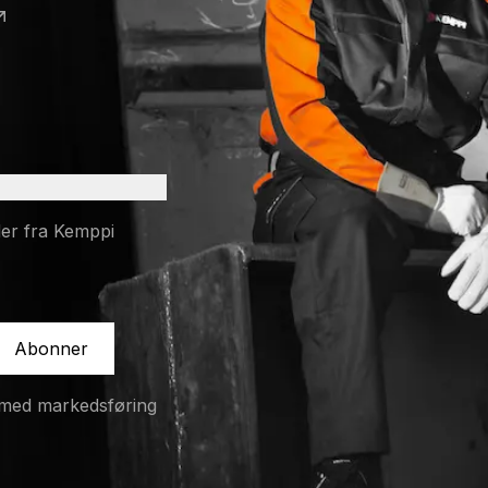
 a new tab)
 a new tab)
er fra Kemppi
Abonner
 med markedsføring