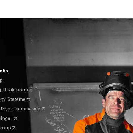
inks
pi
 til fakturering
lity Statement
ldEyes hjemmeside
 a new tab)
llinger
 a new tab)
Group