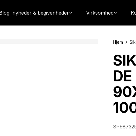
Blog, nyheder & begivenheder
Virksomhed
Ko
Hjem
Si
SI
DE
90
10
SP98732