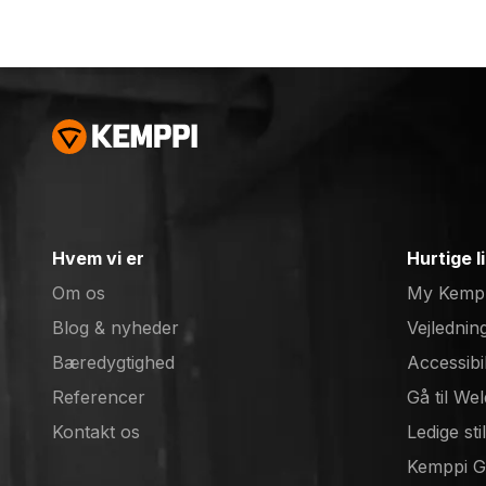
RSA 230, flowmåler,
RSA 230, flowmåler,
læderbælte og
læderbælte og
komfortpolstring.
komfortpolstring.
Hvem vi er
Hurtige l
Om os
My Kemp
Blog & nyheder
Vejledning
Bæredygtighed
Accessibi
Referencer
Gå til We
(opens in
Kontakt os
Ledige sti
(opens in
Kemppi 