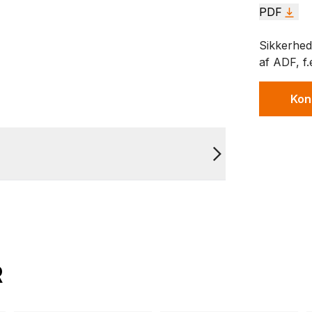
PDF
Sikkerheds
af ADF, f.
Kon
R