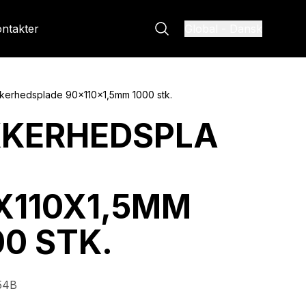
ntakter
Global
-
Dansk
kkerhedsplade 90x110x1,5mm 1000 stk.
KKERHEDSPLA
X110X1,5MM
00 STK.
54B