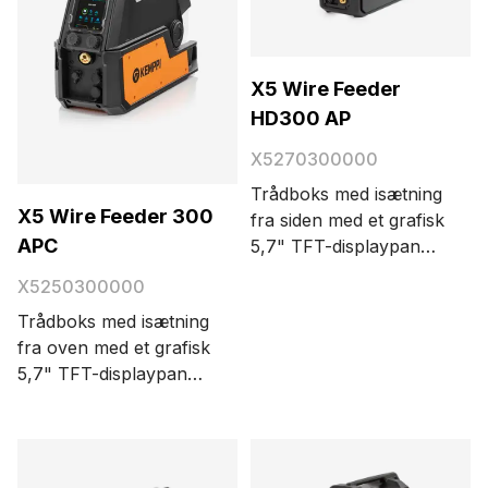
X5 Wire Feeder
HD300 AP
X5270300000
Trådboks med isætning
X5 Wire Feeder 300
fra siden med et grafisk
APC
5,7" TFT-displaypanel.
Til synergisk og puls
X5250300000
MIG/MAG, TIG, MMA
Trådboks med isætning
og udhulning.
fra oven med et grafisk
Automatisk
5,7" TFT-displaypanel.
parameterjustering. 4-
Til synergisk og puls
hjulstrådværk med en
MIG/MAG, TIG, stick
kinetisk spolebremse
(MMA) og udhuling.
og integreret lys.
Automatisk
Slagfast kabinet.