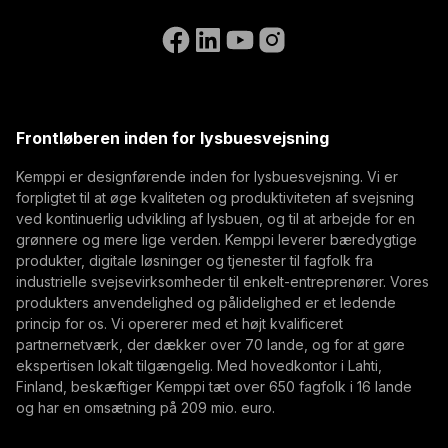
Kontakt os
nyheder fra Kemppi som en af de første
Gå til WeldEyes hjemmeside
(opens in a new tab)
Select contact type
Forhandler
Integrator
Slutbruger
Ledige stillinger
(opens in a new tab)
Email-adresse
Kemppi Group
(opens in a new tab)
Trafimet
Frontløberen inden for lysbuesvejsning
(opens in a new tab)
Abonner
Kemppi er designførende inden for lysbuesvejsning. Vi er
forpligtet til at øge kvaliteten og produktiviteten af svejsning
Ved at abonnere, accepterer du at modtage E-mails
ved kontinuerlig udvikling af lysbuen, og til at arbejde for en
med markedsføring fra Kemppi
grønnere og mere lige verden. Kemppi leverer bæredygtige
produkter, digitale løsninger og tjenester til fagfolk fra
industrielle svejsevirksomheder til enkelt-entreprenører. Vores
produkters anvendelighed og pålidelighed er et ledende
princip for os. Vi opererer med et højt kvalificeret
partnernetværk, der dækker over 70 lande, og for at gøre
ekspertisen lokalt tilgængelig. Med hovedkontor i Lahti,
Finland, beskæftiger Kemppi tæt over 650 fagfolk i 16 lande
og har en omsætning på 209 mio. euro.