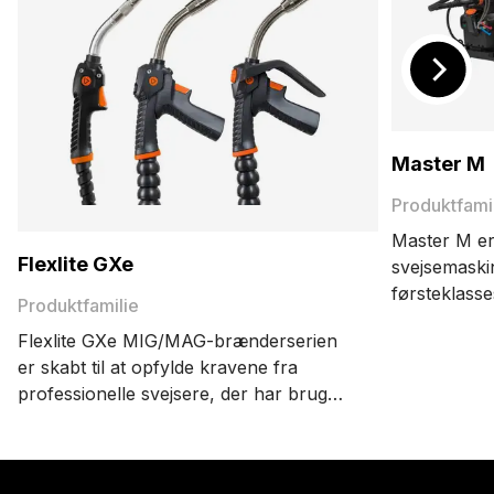
Master M
Produktfami
Master M e
Flexlite GXe
svejsemaski
førsteklass
Produktfamilie
fremragende
Flexlite GXe MIG/MAG-brænderserien
du får en k
er skabt til at opfylde kravene fra
kraftfuld sv
professionelle svejsere, der har brug
og puls MIG
for pålidelighed, præcision og
holdbarhed i hver eneste svejsning.
Flexlite GXe er designet til krævende