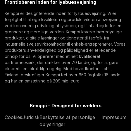
Frontløberen inden for lysbuesvejsning
(opens in a new tab)
Abonner
Kemppi er designførende inden for lysbuesvejsning. Vi er
forpligtet til at øge kvaliteten og produktiviteten af svejsning
Ved at abonnere, accepterer du at modtage E-mails
ved kontinuerlig udvikling af lysbuen, og til at arbejde for en
med markedsføring fra Kemppi
grønnere og mere lige verden. Kemppi leverer bæredygtige
produkter, digitale løsninger og tjenester til fagfolk fra
industrielle svejsevirksomheder til enkelt-entreprenører. Vores
produkters anvendelighed og pålidelighed er et ledende
princip for os. Vi opererer med et højt kvalificeret
partnernetværk, der dækker over 70 lande, og for at gøre
ekspertisen lokalt tilgængelig. Med hovedkontor i Lahti,
Finland, beskæftiger Kemppi tæt over 650 fagfolk i 16 lande
og har en omsætning på 209 mio. euro.
Kemppi – Designed for welders
Cookies
Juridisk
Beskyttelse af personlige
Impressum
oplysninger