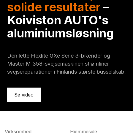
solide resultater
–
Koiviston AUTO's
aluminiumsløsning
Den lette Flexlite GXe Serie 3-brænder og
Master M 358-svejsemaskinen strømliner
svejsereparationer i Finlands største busselskab.
Se video
Virksomhed
Hjemmeside