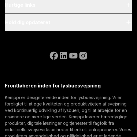
Om os
Hurtige links
Blog & nyheder
My Kemppi
Hold dig opdateret
Bæredygtighed
Vejledning til fakturering
Referencer
Abonner på vores nyhedsbrev og få de sidste
Accessibility Statement
Kontakt os
nyheder fra Kemppi som en af de første
Gå til WeldEyes hjemmeside
(opens in a new tab)
Select contact type
Forhandler
Integrator
Slutbruger
Ledige stillinger
(opens in a new tab)
Email-adresse
Kemppi Group
(opens in a new tab)
Trafimet
Frontløberen inden for lysbuesvejsning
(opens in a new tab)
Abonner
Kemppi er designførende inden for lysbuesvejsning. Vi er
forpligtet til at øge kvaliteten og produktiviteten af svejsning
Ved at abonnere, accepterer du at modtage E-mails
ved kontinuerlig udvikling af lysbuen, og til at arbejde for en
med markedsføring fra Kemppi
grønnere og mere lige verden. Kemppi leverer bæredygtige
produkter, digitale løsninger og tjenester til fagfolk fra
industrielle svejsevirksomheder til enkelt-entreprenører. Vores
produkters anvendelighed og pålidelighed er et ledende