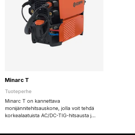
Minarc T
Tuoteperhe
Minarc T on kannettava
monijännitehitsauskone, jolla voit tehdä
korkealaatuista AC/DC-TIG-hitsausta ja
ammattitasoista hitsien peittausta
kätevästi yhdellä koneella.