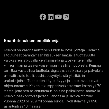
Tilaa uutiskirjeemme ja saat ensimmäisten joukossa
Saavutettavuusseloste
Ota meihin yhteyttä
tietää Kempin uusimmat uutiset.
Siirry WeldEyen verkkosivustolle
How AI Supports Quality, Traceability, and
(opens in a new tab)
Select contact type
Jälleenmyyjä
Integraattori
Loppukäyttäjä
Flexibility in Robotic Welding
Avoimet paikat
(opens in a new tab)
Sähköpostiosoite
Kemppi Group
The AITOOLS1 webinar explored how AI-assisted
(opens in a new tab)
process control, machine vision, synchronized
Trafimet
Kaarihitsauksen edelläkävijä
data, and machine learning models are advancing
(opens in a new tab)
Automatisoitu hitsaus, Innovaatio, Digitalisaatio
Tilaa
robotic welding automation, improving quality
Kemppi on kaarihitsausteollisuuden muotoilujohtaja. Olemme
management, traceability, and production flexibility
sitoutuneet parantamaan hitsauksen laatua ja tuottavuutta
Tilaamalla uutiskirjeen hyväksyt, että Kemppi lähettää
for demanding industrial production.
valokaaren jatkuvalla kehittämisellä ja työskentelemällä
sinulle markkinointiviestejä.
vihreämmän ja tasa-arvoisemman maailman puolesta. Kemppi
toimittaa vastuullisia tuotteita, digitaalisia ratkaisuja ja palveluita
ammattilaisille teollisuushitsausyrityksistä yksittäisiin
urakoitsijoihin. Tuotteiden käytettävyys ja luotettavuus ovat
ohjenuoramme. Kokenut kumppaniverkostomme kattaa yli 70
maata, jotta sen asiantuntemus on aina paikallisesti saatavilla.
Kempin pääkonttori sijaitsee Lahdessa ja liikevaihtomme
vuonna 2023 oli 209 miljoonaa euroa. Työllistämme yli 650
asiantuntijaa 16 maassa.