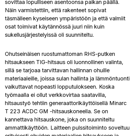
sovittaa lopulliseen asentoonsa paikan päällä.
Näin varmistettiin, että rakenteet sopivat
täsmälleen kyseiseen ympäristöön ja että valmiit
osat toimivat käytännössä juuri niin kuin
sukellusjärjestelyissä oli suunniteltu.
Ohutseinäisen ruostumattoman RHS-putken
hitsaukseen TIG-hitsaus oli luonnollinen valinta,
sillä se tarjoaa tarvittavan hallinnan ohuille
materiaaleille, joissa sulan hallinta ja lämmöntuonti
vaikuttavat nopeasti lopputulokseen. Koska
työmaalla ei ollut verkkovirtaa saatavilla,
hitsaustyö tehtiin generaattorikäyttöisellä Minarc
T 223 ACDC GM -hitsauskoneella. Se on
kannettava hitsauskone, joka on suunniteltu
ammattikäyttöön. Laitteen pulssitoiminto soveltuu
erityisesti ohuiden materiaalien hitsaukseen ja