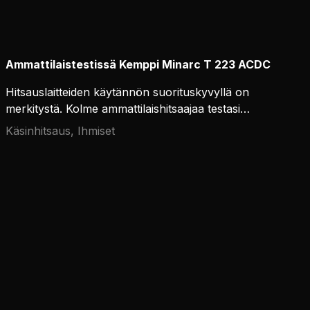
Ammattilaistestissä Kemppi Minarc T 223 ACDC
Hitsauslaitteiden käytännön suorituskyvyllä on
merkitystä. Kolme ammattilaishitsaajaa testasi
Kemppi Minarc T 223 ACDC:n.
Käsinhitsaus, Ihmiset