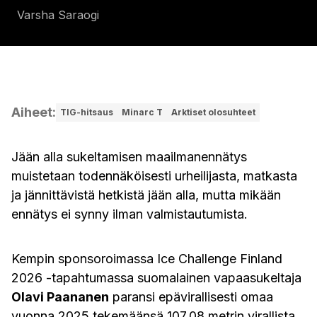
Varsha Saraogi
Aiheet
:
TIG-hitsaus
Minarc T
Arktiset olosuhteet
Jään alla sukeltamisen maailmanennätys
muistetaan todennäköisesti urheilijasta, matkasta
ja jännittävistä hetkistä jään alla, mutta mikään
ennätys ei synny ilman valmistautumista.
Kempin sponsoroimassa Ice Challenge Finland
2026 -tapahtumassa suomalainen vapaasukeltaja
Olavi Paananen
paransi epävirallisesti omaa
vuonna 2025 tekemäänsä 107,08 metrin virallista