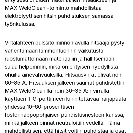
MAX WeldClean -toiminto mahdollistaa
elektrolyyttisen hitsin puhdistuksen samassa
työnkulussa.
Virtalähteen pulssitoiminnon avulla hitsaaja pystyi
vähentämään lämmöntuonnin vaikutusta
ruostumattomaan materiaaliin ja hallitsemaan
sulaa helpommin, mikä on erityisen hyödyllistä
ohuilla ainevahvuuksilla. Hitsausvirrat olivat noin
60–85 A. Hitsauksen jälkeen saumat puhdistettiin
MAX WeldCleanilla noin 30–35 A:n virralla
käyttäen TIG-polttimeen kiinnitettävää harjapäätä
yhdessä 10–60-prosenttisen
fosforihappopohjaisen puhdistusnesteen kanssa,
minkä jälkeen pinnat neutraloitiin vedellä. Tämä
mahdollisti sen, että hitsit voitiin puhdistaa ja osat