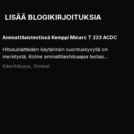
LISÄÄ BLOGIKIRJOITUKSIA
Ammattilaistestissä Kemppi Minarc T 223 ACDC
Hitsauslaitteiden käytännön suorituskyvyllä on
merkitystä. Kolme ammattilaishitsaajaa testasi
Kemppi Minarc T 223 ACDC:n.
Käsinhitsaus, Ihmiset