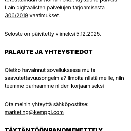
Lain digitaalisten palvelujen tarjoamisesta
306/2019
vaatimukset.
Seloste on päivitetty viimeksi 5.12.2025.
PALAUTE JA YHTEYSTIEDOT
Oletko havainnut sovelluksessa muita
saavutettavuusongelmia? Ilmoita niistä meille, niin
teemme parhaamme niiden korjaamiseksi
Ota meihin yhteyttä sähköpostitse:
marketing@kemppi.com
TÄYTÄNTÖÖNPANOMENETTELY