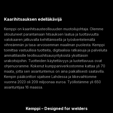
(opens in a new tab)
Sähköpostiosoite
Kemppi Group
(opens in a new tab)
Trafimet
Kaarihitsauksen edelläkävijä
(opens in a new tab)
Tilaa
Kemppi on kaarihitsausteollisuuden muotoilujohtaja. Olemme
sitoutuneet parantamaan hitsauksen laatua ja tuottavuutta
Tilaamalla uutiskirjeen hyväksyt, että Kemppi lähettää
valokaaren jatkuvalla kehittämisellä ja työskentelemällä
sinulle markkinointiviestejä.
vihreämmän ja tasa-arvoisemman maailman puolesta. Kemppi
toimittaa vastuullisia tuotteita, digitaalisia ratkaisuja ja palveluita
ammattilaisille teollisuushitsausyrityksistä yksittäisiin
urakoitsijoihin. Tuotteiden käytettävyys ja luotettavuus ovat
ohjenuoramme. Kokenut kumppaniverkostomme kattaa yli 70
maata, jotta sen asiantuntemus on aina paikallisesti saatavilla.
Kempin pääkonttori sijaitsee Lahdessa ja liikevaihtomme
vuonna 2023 oli 209 miljoonaa euroa. Työllistämme yli 650
asiantuntijaa 16 maassa.
Kemppi – Designed for welders