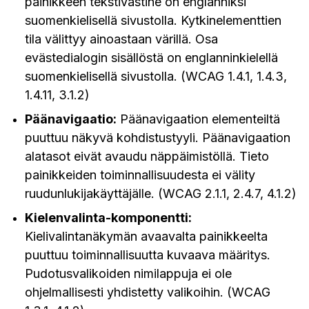
painikkeen tekstivastine on englanniksi
suomenkielisellä sivustolla. Kytkinelementtien
tila välittyy ainoastaan värillä. Osa
evästedialogin sisällöstä on englanninkielellä
suomenkielisellä sivustolla. (WCAG 1.4.1, 1.4.3,
1.4.11, 3.1.2)
Päänavigaatio:
Päänavigaation elementeiltä
puuttuu näkyvä kohdistustyyli. Päänavigaation
alatasot eivät avaudu näppäimistöllä. Tieto
painikkeiden toiminnallisuudesta ei välity
ruudunlukijakäyttäjälle. (WCAG 2.1.1, 2.4.7, 4.1.2)
Kielenvalinta-komponentti:
Kielivalintanäkymän avaavalta painikkeelta
puuttuu toiminnallisuutta kuvaava määritys.
Pudotusvalikoiden nimilappuja ei ole
ohjelmallisesti yhdistetty valikoihin. (WCAG