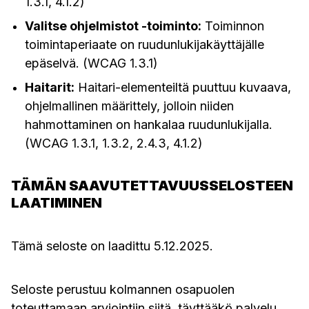
1.3.1, 4.1.2)
Valitse ohjelmistot -toiminto:
Toiminnon
toimintaperiaate on ruudunlukijakäyttäjälle
epäselvä. (WCAG 1.3.1)
Haitarit:
Haitari-elementeiltä puuttuu kuvaava,
ohjelmallinen määrittely, jolloin niiden
hahmottaminen on hankalaa ruudunlukijalla.
(WCAG 1.3.1, 1.3.2, 2.4.3, 4.1.2)
TÄMÄN SAAVUTETTAVUUSSELOSTEEN
LAATIMINEN
Tämä seloste on laadittu 5.12.2025.
Seloste perustuu kolmannen osapuolen
toteuttamaan arviointiin siitä, täyttääkö palvelu