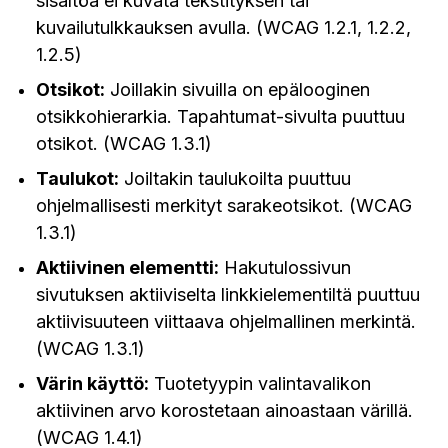
sisältöä ei kuvata tekstityksen tai
kuvailutulkkauksen avulla. (WCAG 1.2.1, 1.2.2,
1.2.5)
Otsikot:
Joillakin sivuilla on epälooginen
otsikkohierarkia. Tapahtumat-sivulta puuttuu
otsikot. (WCAG 1.3.1)
Taulukot:
Joiltakin taulukoilta puuttuu
ohjelmallisesti merkityt sarakeotsikot. (WCAG
1.3.1)
Aktiivinen elementti:
Hakutulossivun
sivutuksen aktiiviselta linkkielementiltä puuttuu
aktiivisuuteen viittaava ohjelmallinen merkintä.
(WCAG 1.3.1)
Värin käyttö:
Tuotetyypin valintavalikon
aktiivinen arvo korostetaan ainoastaan värillä.
(WCAG 1.4.1)