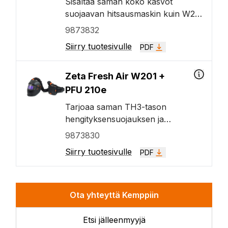
Sisältää saman koko kasvot
tummuva hitsauslasi sekä
suojaavan hitsausmaskin kuin W201
sisäänrakennetut automaattiset
PFU 210e. Tässä versiossa on
9873832
LED-työvalot, jotka parantavat
vyöhön kiinnitettävä tuloilmasäädin,
näkyvyyttä tarkastuksen aikana.
Siirry tuotesivulle
PDF
eikä siinä ole sisäänrakennettuja
LED-työvaloja.
Zeta Fresh Air W201 +
PFU 210e
Tarjoaa saman TH3-tason
hengityksensuojauksen ja
automaattisesti tummuvan
9873830
hitsauslasin kuin W201x PFU 210e
Siirry tuotesivulle
PDF
sekä samat mukavuus- ja
helppokäyttöisyysominaisuudet.
Tässä versiossa ei ole
sisäänrakennettuja automaattisia
Ota yhteyttä Kemppiin
LED-työvaloja.
Etsi jälleenmyyjä