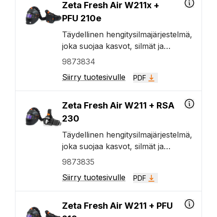
Zeta Fresh Air W211x +
PFU 210e
Täydellinen hengitysilmajärjestelmä,
joka suojaa kasvot, silmät ja
hengityselimet sekä tarjoaa samalla
9873834
maksimaalista mukavuutta ja
Siirry tuotesivulle
PDF
helppokäyttöisyyttä. Tässä mallissa
on TH3-tason
hengityksensuojauksen tarjoava
Zeta Fresh Air W211 + RSA
sähkökäyttöinen suodatinyksikkö,
230
luokkansa paras automaattisesti
Täydellinen hengitysilmajärjestelmä,
tummuva hitsauslasi (ADF)
joka suojaa kasvot, silmät ja
tummuusasteeseen 14 asti, sekä
hengityselimet sekä tarjoaa samalla
9873835
sisäänrakennetut automaattiset
maksimaalista mukavuutta ja
LED-työvalot, jotka parantavat
Siirry tuotesivulle
PDF
helppokäyttöisyyttä. Tässä mallissa
näkyvyyttä tarkastuksen aikana.
on vyöhön kiinnitettävä
tuloilmasäädin, sekä luokkansa
Zeta Fresh Air W211 + PFU
paras automaattisesti tummuva