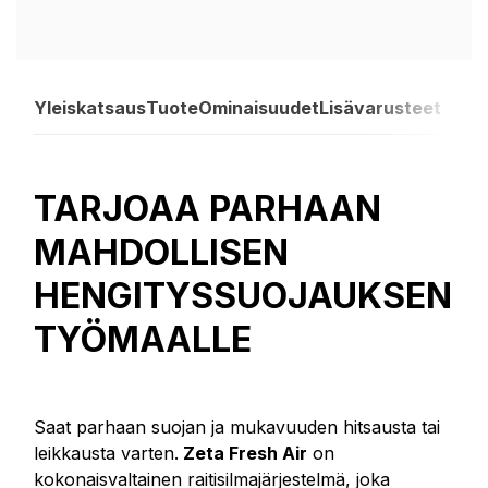
Yleiskatsaus
Tuote
Ominaisuudet
Lisävarusteet
TARJOAA PARHAAN
MAHDOLLISEN
HENGITYSSUOJAUKSEN
TYÖMAALLE
Saat parhaan suojan ja mukavuuden hitsausta tai
leikkausta varten.
Zeta Fresh Air
on
kokonaisvaltainen raitisilmajärjestelmä, joka