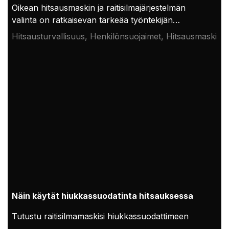
Oikean hitsausmaskin ja raitisilmajärjestelmän
valinta on ratkaisevan tärkeää työntekijän
turvallisuudelle. Vaikka kustannukset ovat
Hitsausturvallisuus, Henkilönsuojaimet, Hitsausmaski,
luonnollisesti osa päätöksentekoa, tehokas ja
Raitisilmamaski
korkealaatuinen suojaus tulee aina asettaa
etusijalle.
Näin käytät hiukkassuodatinta hitsauksessa
Tutustu raitisilmamaskisi hiukkassuodattimeen