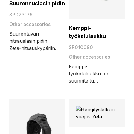
Suurennuslasin pidin
hitsausalaan – ja moneen muuhunkin
liiketoimintaan.
SP023179
Other accessories
Kemppi-
Suurentavan
työkalulaukku
hitsauslasin pidin
SP010090
Zeta-hitsauskypäriin.
Other accessories
Kemppi-
työkalulaukku on
suunniteltu
hengityssuojaimella
varustettujen
Kemppi-
hitsausmaskien
kuljettamiseen ja
säilyttämiseen.
Vetoketjulla