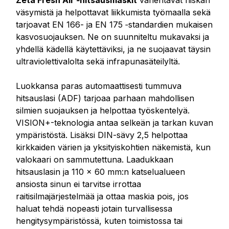
Zeta Fresh Air ‑hitsausmaskit
vähentävät niskan
väsymistä ja helpottavat liikkumista työmaalla sekä
tarjoavat EN 166- ja EN 175 ‑standardien mukaisen
kasvosuojauksen. Ne on suunniteltu mukavaksi ja
yhdellä kädellä käytettäviksi, ja ne suojaavat täysin
ultraviolettivalolta sekä infrapunasäteilyltä.
Luokkansa paras automaattisesti tummuva
hitsauslasi (ADF) tarjoaa parhaan mahdollisen
silmien suojauksen ja helpottaa työskentelyä.
VISION+-teknologia antaa selkeän ja tarkan kuvan
ympäristöstä. Lisäksi DIN-sävy 2,5 helpottaa
kirkkaiden värien ja yksityiskohtien näkemistä, kun
valokaari on sammutettuna. Laadukkaan
hitsauslasin ja 110 x 60 mm:n katselualueen
ansiosta sinun ei tarvitse irrottaa
raitisilmajärjestelmää ja ottaa maskia pois, jos
haluat tehdä nopeasti jotain turvallisessa
hengitysympäristössä, kuten toimistossa tai