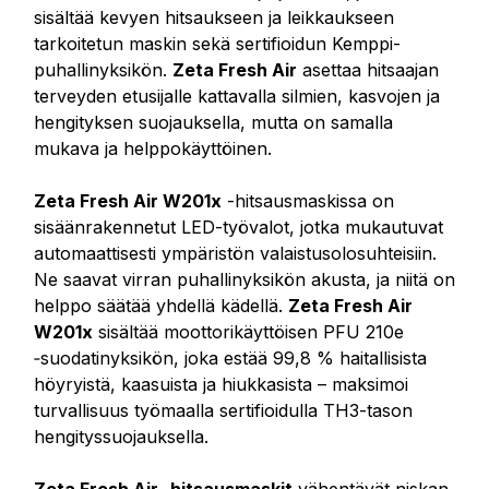
sisältää kevyen hitsaukseen ja leikkaukseen
tarkoitetun maskin sekä sertifioidun Kemppi-
puhallinyksikön.
Zeta Fresh Air
asettaa hitsaajan
terveyden etusijalle kattavalla silmien, kasvojen ja
hengityksen suojauksella, mutta on samalla
mukava ja helppokäyttöinen.
Zeta Fresh Air W201x
-hitsausmaskissa on
sisäänrakennetut LED-työvalot, jotka mukautuvat
automaattisesti ympäristön valaistusolosuhteisiin.
Ne saavat virran puhallinyksikön akusta, ja niitä on
helppo säätää yhdellä kädellä.
Zeta Fresh Air
W201x
sisältää moottorikäyttöisen PFU 210e
‑suodatinyksikön, joka estää 99,8 % haitallisista
höyryistä, kaasuista ja hiukkasista – maksimoi
turvallisuus työmaalla sertifioidulla TH3-tason
hengityssuojauksella.