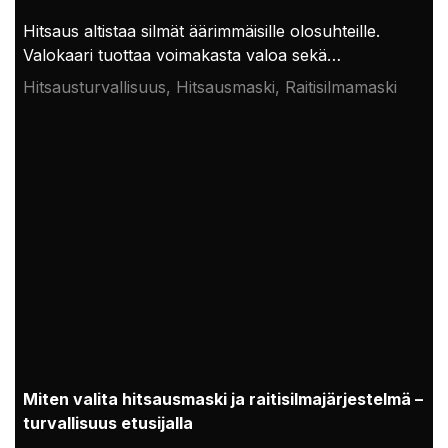
Hitsaus altistaa silmät äärimmäisille olosuhteille.
Valokaari tuottaa voimakasta valoa sekä
ultravioletti- (UV) ja infrapunasäteilyä (IR), jotka
Hitsausturvallisuus, Hitsausmaski, Raitisilmamaski
voivat aiheuttaa silmille vakavia ja pysyviä vaurioita
ilman asianmukaista suojaa. Perinteisissä
hitsauskypärissä käytettiin kiinteäsävyisiä linssejä,
mutta automaattisesti tummuva (ADF)
linssiteknologia on mullistanut mahdollisuuden
yhdistää suojaus, näkyvyys ja tarkkuus.
Miten valita hitsausmaski ja raitisilmajärjestelmä –
turvallisuus etusijalla