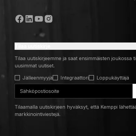
(opens in
Sosiaalinen media
Tilaa uutiskirje
Tilaa uutiskirjeemme ja saat ensimmäisten joukossa t
uusimmat uutiset.
Select contact type
Jälleenmyyjä
Integraattori
Loppukäyttäjä
Sähköpostiosoite
Tilaamalla uutiskirjeen hyväksyt, että Kemppi lähettää
markkinointiviestejä.