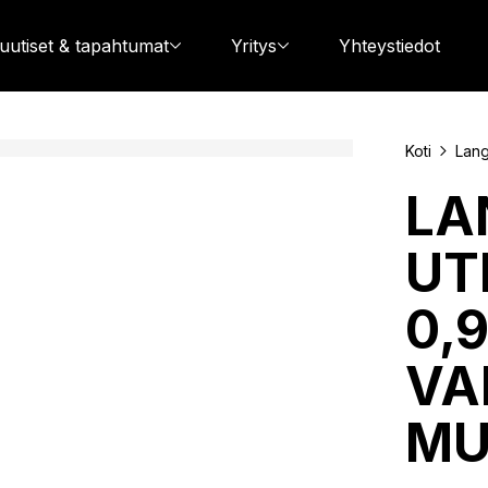
 uutiset & tapahtumat
Yritys
Yhteystiedot
Koti
Lang
LA
UT
0,9
VA
MU