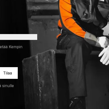
 a new tab)
ietää Kempin
Tilaa
 sinulle