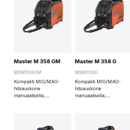
Master M 358 GM
Master M 358 G
MSM358GM
MSM358G
Kompakti MIG/MAG-
Kompakti MIG/MAG-
hitsauskone
hitsauskone
manuaalisella,
manuaalisella,
synergisellä (Auto),
synergisellä (Auto),
pulssi- (Auto Pulse) ja
pulssi- (Auto Pulse) ja
tuplapulssihitsausprosesseilla.
tuplapulssihitsausprosess
350 A / 40 %:n
350 A / 40 %:n