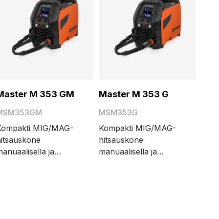
Master M 353 GM
Master M 353 G
MSM353GM
MSM353G
Kompakti MIG/MAG-
Kompakti MIG/MAG-
hitsauskone
hitsauskone
anuaalisella ja
manuaalisella ja
ynergisellä (Auto)
synergisellä (Auto)
itsausprosesseilla.
hitsausprosesseilla.
a.
350 A / 40 %:n
350 A / 40 %:n
käyttösuhde. Älykäs
käyttösuhde. Älykäs
hitsausparametrien
hitsausparametrien