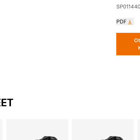
SP01144
PDF
Ot
EET