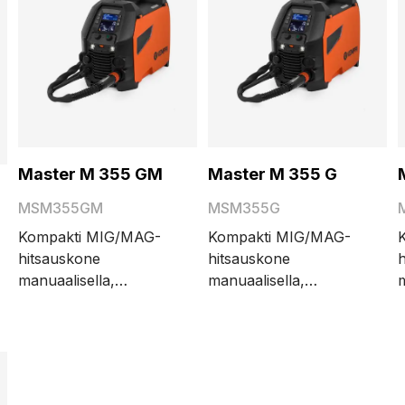
Master M 355 GM
Master M 355 G
MSM355GM
MSM355G
Kompakti MIG/MAG-
Kompakti MIG/MAG-
hitsauskone
hitsauskone
manuaalisella,
manuaalisella,
m
synergisellä (Auto),
synergisellä (Auto),
s
pulssi- (Auto Pulse) ja
pulssi- (Auto Pulse) ja
h
tuplapulssihitsausprosesseilla.
tuplapulssihitsausprosesseill
eilla.
350 A / 40 %:n
350 A / 40 %:n
käyttösuhde. Älykäs
käyttösuhde. Älykäs