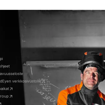
pi
ohjeet
tavuusseloste
ldEyen verkkosivustolle
 a new tab)
aikat
 a new tab)
Group
 a new tab)