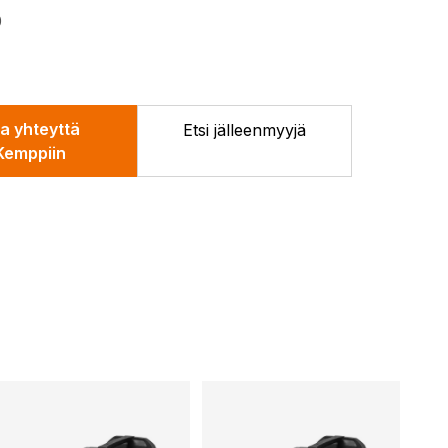
0
a yhteyttä
Etsi jälleenmyyjä
Kemppiin