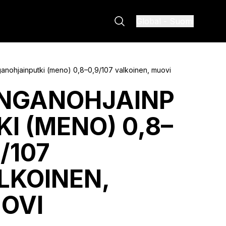
Global
-
Suomi
anohjainputki (meno) 0,8–0,9/107 valkoinen, muovi
NGANOHJAINP
KI (MENO) 0,8–
/107
LKOINEN,
OVI