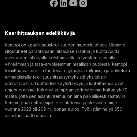
(opens in a new tab)
Select contact type
Jälleenmyyjä
Integraattori
Loppukäyttäjä
Avoimet paikat
(opens in a new tab)
Sähköpostiosoite
Kemppi Group
(opens in a new tab)
Trafimet
Kaarihitsauksen edelläkävijä
(opens in a new tab)
Tilaa
Kemppi on kaarihitsausteollisuuden muotoilujohtaja. Olemme
sitoutuneet parantamaan hitsauksen laatua ja tuottavuutta
Tilaamalla uutiskirjeen hyväksyt, että Kemppi lähettää
valokaaren jatkuvalla kehittämisellä ja työskentelemällä
sinulle markkinointiviestejä.
vihreämmän ja tasa-arvoisemman maailman puolesta. Kemppi
toimittaa vastuullisia tuotteita, digitaalisia ratkaisuja ja palveluita
ammattilaisille teollisuushitsausyrityksistä yksittäisiin
urakoitsijoihin. Tuotteiden käytettävyys ja luotettavuus ovat
ohjenuoramme. Kokenut kumppaniverkostomme kattaa yli 70
maata, jotta sen asiantuntemus on aina paikallisesti saatavilla.
Kempin pääkonttori sijaitsee Lahdessa ja liikevaihtomme
vuonna 2023 oli 209 miljoonaa euroa. Työllistämme yli 650
asiantuntijaa 16 maassa.