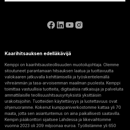
Laskutusohjeet
Referenssit
Tilaa uutiskirjeemme ja saat ensimmäisten joukossa
Saavutettavuusseloste
Ota meihin yhteyttä
tietää Kempin uusimmat uutiset.
Siirry WeldEyen verkkosivustolle
(opens in a new tab)
Select contact type
Jälleenmyyjä
Integraattori
Loppukäyttäjä
Avoimet paikat
(opens in a new tab)
Sähköpostiosoite
Kemppi Group
(opens in a new tab)
Trafimet
Kaarihitsauksen edelläkävijä
(opens in a new tab)
Tilaa
Kemppi on kaarihitsausteollisuuden muotoilujohtaja. Olemme
sitoutuneet parantamaan hitsauksen laatua ja tuottavuutta
Tilaamalla uutiskirjeen hyväksyt, että Kemppi lähettää
valokaaren jatkuvalla kehittämisellä ja työskentelemällä
sinulle markkinointiviestejä.
vihreämmän ja tasa-arvoisemman maailman puolesta. Kemppi
toimittaa vastuullisia tuotteita, digitaalisia ratkaisuja ja palveluita
ammattilaisille teollisuushitsausyrityksistä yksittäisiin
urakoitsijoihin. Tuotteiden käytettävyys ja luotettavuus ovat
ohjenuoramme. Kokenut kumppaniverkostomme kattaa yli 70
maata, jotta sen asiantuntemus on aina paikallisesti saatavilla.
Kempin pääkonttori sijaitsee Lahdessa ja liikevaihtomme
vuonna 2023 oli 209 miljoonaa euroa. Työllistämme yli 650