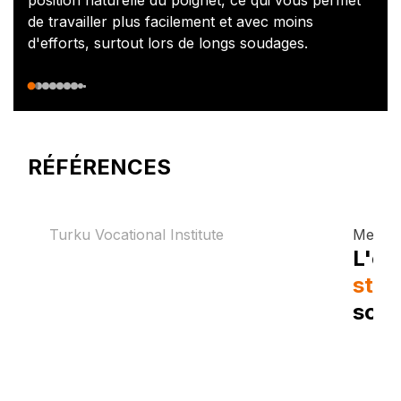
position naturelle du poignet, ce qui vous permet
de travailler plus facilement et avec moins
d'efforts, surtout lors de longs soudages.
RÉFÉRENCES
Turku Vocational Institute
Mesek
Formation diversifiée
L'ex
et individuelle
stru
sou