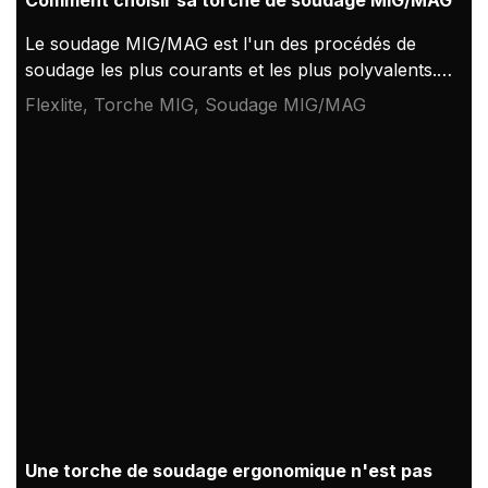
Comment choisir sa torche de soudage MIG/MAG
Le soudage MIG/MAG est l'un des procédés de
soudage les plus courants et les plus polyvalents. Il
est utilisé pour diverses applications, telles que
Flexlite, Torche MIG, Soudage MIG/MAG
l'automobile, la construction, la fabrication et la
maintenance. Cependant, il est essentiel de choisir
une torche de soudage adaptée à votre travail
pour obtenir des résultats optimaux.
Une torche de soudage ergonomique n'est pas