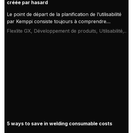
créée par hasard
Le point de départ de la planification de l’utilisabilité
par Kemppi consiste toujours à comprendre
l’utilisateur et les différentes situations
Flexlite GX, Développement de produits, Utilisabilité,
d’exploitation : qui sont les utilisateurs, où et
Ergonomie
comment ils utilisent le produit. Le soudeur est
toujours au centre de nos priorités. Ces principes
ont également défini la conception des torches de
soudage ergonomiques Flexlite de Kemppi.
5 ways to save in welding consumable costs