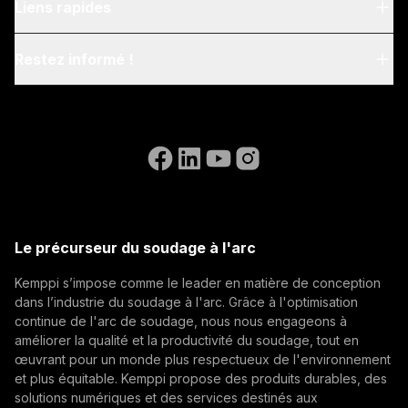
À propos de nous
Liens rapides
Blog & News
My Kemppi
Restez informé !
Durabilité
Instructions de facturation
Références
Inscrivez-vous à notre newsletter et soyez parmi les
Accessibility Statement
Nous contacter
premiers à découvrir les dernières actualités de
Aller sur le site web de WeldEye
Kemppi.
(opens in a new tab)
Postes ouverts
Select contact type
Revendeur
Intégrateur
Utilisateur final
(opens in a new tab)
Kemppi Group
Adresse e-mail
(opens in a new tab)
Trafimet
Le précurseur du soudage à l'arc
(opens in a new tab)
Kemppi s’impose comme le leader en matière de conception
S'abonner
dans l’industrie du soudage à l'arc. Grâce à l'optimisation
continue de l'arc de soudage, nous nous engageons à
En vous abonnant, vous acceptez de recevoir des e-
améliorer la qualité et la productivité du soudage, tout en
mails marketing de Kemppi.
œuvrant pour un monde plus respectueux de l'environnement
et plus équitable. Kemppi propose des produits durables, des
solutions numériques et des services destinés aux