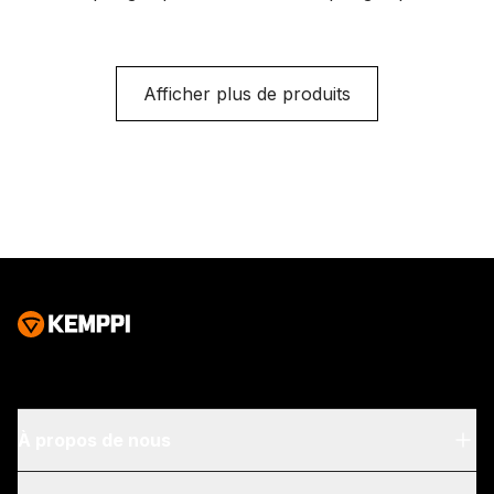
cobot, avec
cobot, avec
connecteur Euro, trois
connecteur Euro, trois
boutons de fonction et
boutons de fonction et
Afficher plus de produits
angle de flexion du col
angle de flexion du col
de cygne de 22°. Les
de cygne de 22°. Les
différentes longueurs
différentes longueurs
de câble possibles sont
de câble possibles sont
3,5 et 5 m.
3,5 et 5 m.
À propos de nous