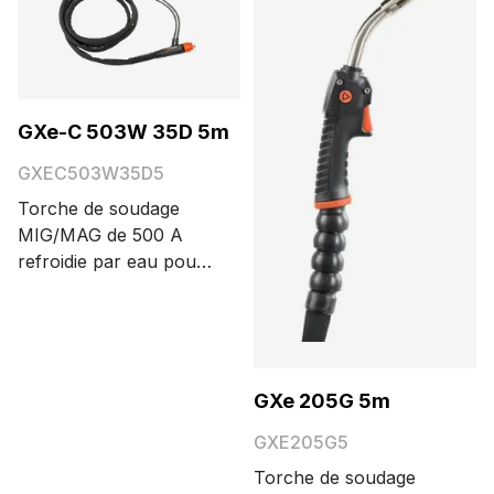
GXe-C 503W 35D 5m
GXEC503W35D5
Torche de soudage
MIG/MAG de 500 A
refroidie par eau pour
cobot, avec
connecteur Euro,
bouton de gâchette et
angle de flexion du col
de cygne de 35°. Les
GXe 205G 5m
différentes longueurs
GXE205G5
de câble possibles sont
3,5 et 5 m.
Torche de soudage