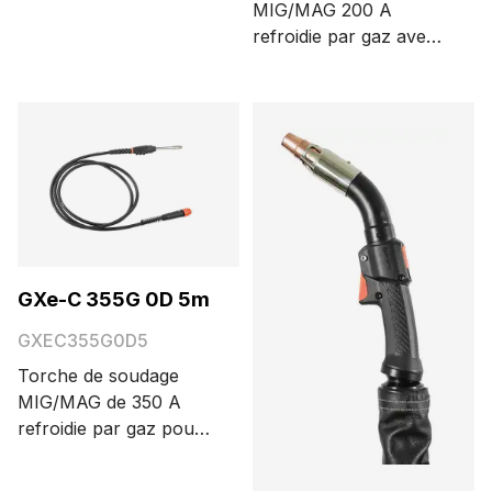
MIG/MAG 200 A
refroidie par gaz avec
connecteur Euro. Les
différentes longueurs
de câble possibles sont
3,5 et 5 m.
GXe-C 355G 0D 5m
GXEC355G0D5
Torche de soudage
MIG/MAG de 350 A
refroidie par gaz pour
cobot, avec
connecteur Euro, trois