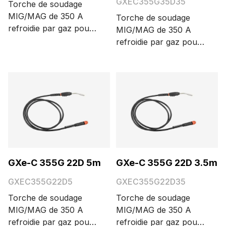
GXEC355G35D35
Torche de soudage
MIG/MAG de 350 A
Torche de soudage
refroidie par gaz pour
MIG/MAG de 350 A
cobot, avec
refroidie par gaz pour
connecteur Euro, trois
cobot, avec
boutons de fonction et
connecteur Euro, trois
angle de flexion du col
boutons de fonction et
de cygne de 35°. Les
angle de flexion du col
différentes longueurs
de cygne de 35°. Les
de câble possibles sont
différentes longueurs
3,5 et 5 m.
de câble possibles sont
3,5 et 5 m.
GXe-C 355G 22D 5m
GXe-C 355G 22D 3.5m
GXEC355G22D5
GXEC355G22D35
Torche de soudage
Torche de soudage
MIG/MAG de 350 A
MIG/MAG de 350 A
refroidie par gaz pour
refroidie par gaz pour