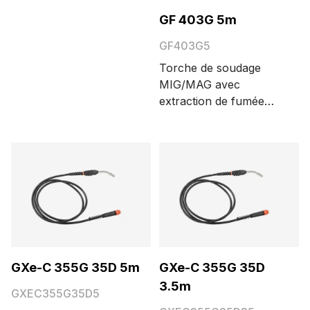
boutons de fonction et
GF 403G 5m
angle de flexion du col
de cygne de 0°. Les
GF403G5
différentes longueurs
Torche de soudage
de câble possibles sont
MIG/MAG avec
3,5 et 5 m.
extraction de fumée
400 A, refroidie par
gaz, avec connecteur
Euro. Les différentes
longueurs de câble
possibles sont 3,5 et
5 m.
GXe-C 355G 35D 5m
GXe-C 355G 35D
3.5m
GXEC355G35D5