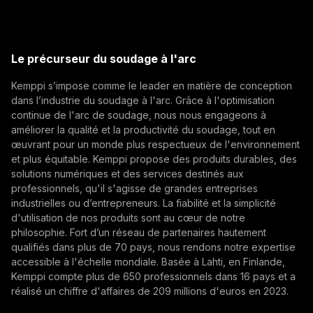
Postes ouverts
Select contact type
Revendeur
Intégrateur
Utilisateur final
(opens in a new tab)
Kemppi Group
Adresse e-mail
(opens in a new tab)
Trafimet
Le précurseur du soudage à l'arc
(opens in a new tab)
Kemppi s’impose comme le leader en matière de conception
S'abonner
dans l’industrie du soudage à l'arc. Grâce à l'optimisation
continue de l'arc de soudage, nous nous engageons à
En vous abonnant, vous acceptez de recevoir des e-
améliorer la qualité et la productivité du soudage, tout en
mails marketing de Kemppi.
œuvrant pour un monde plus respectueux de l'environnement
et plus équitable. Kemppi propose des produits durables, des
solutions numériques et des services destinés aux
professionnels, qu'il s'agisse de grandes entreprises
industrielles ou d’entrepreneurs. La fiabilité et la simplicité
d'utilisation de nos produits sont au cœur de notre
philosophie. Fort d’un réseau de partenaires hautement
qualifiés dans plus de 70 pays, nous rendons notre expertise
accessible à l'échelle mondiale. Basée à Lahti, en Finlande,
Kemppi compte plus de 650 professionnels dans 16 pays et a
réalisé un chiffre d'affaires de 209 millions d'euros en 2023.