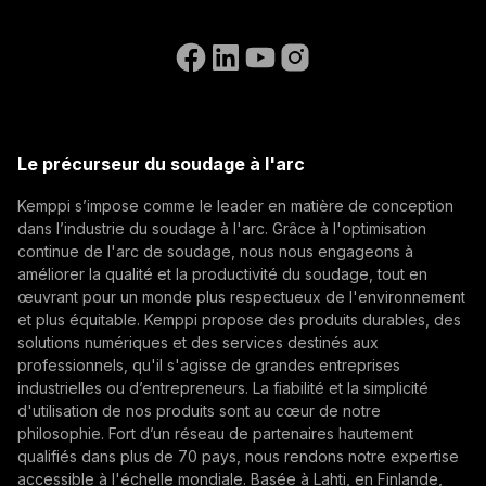
Inscrivez-vous à notre newsletter et soyez parmi les
Accessibility Statement
Nous contacter
premiers à découvrir les dernières actualités de
Aller sur le site web de WeldEye
Kemppi.
(opens in a new tab)
Postes ouverts
Select contact type
Revendeur
Intégrateur
Utilisateur final
(opens in a new tab)
Kemppi Group
Adresse e-mail
(opens in a new tab)
Trafimet
Le précurseur du soudage à l'arc
(opens in a new tab)
Kemppi s’impose comme le leader en matière de conception
S'abonner
dans l’industrie du soudage à l'arc. Grâce à l'optimisation
continue de l'arc de soudage, nous nous engageons à
En vous abonnant, vous acceptez de recevoir des e-
améliorer la qualité et la productivité du soudage, tout en
mails marketing de Kemppi.
œuvrant pour un monde plus respectueux de l'environnement
et plus équitable. Kemppi propose des produits durables, des
solutions numériques et des services destinés aux
professionnels, qu'il s'agisse de grandes entreprises
industrielles ou d’entrepreneurs. La fiabilité et la simplicité
d'utilisation de nos produits sont au cœur de notre
philosophie. Fort d’un réseau de partenaires hautement
qualifiés dans plus de 70 pays, nous rendons notre expertise
accessible à l'échelle mondiale. Basée à Lahti, en Finlande,