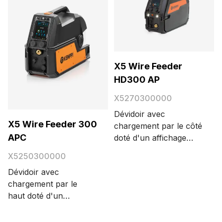
X5 Wire Feeder
HD300 AP
X5270300000
Dévidoir avec
X5 Wire Feeder 300
chargement par le côté
APC
doté d'un affichage
graphique TFT 5,7".
X5250300000
Pour MIG/MAG
Dévidoir avec
synergique, TIG, MMA
chargement par le
et gougeage.
haut doté d'un
Ajustement des
affichage graphique
paramètres
TFT 5,7". Pour
automatique. Dévidoir à