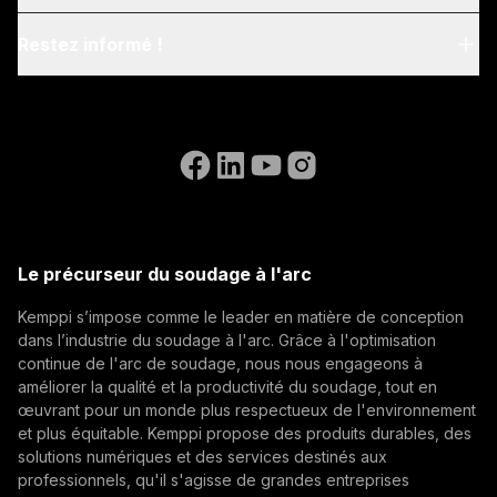
Blog & News
dont les matériaux Fe,
My Kemppi
Restez informé !
Durabilité
Ss, Al, CuSi, CuAl, Fe
Instructions de facturation
Metal, Fe Rutil, FC-
Références
CrNiMo. Générateur et
Inscrivez-vous à notre newsletter et soyez parmi les
Accessibility Statement
Nous contacter
alimentation multi-
premiers à découvrir les dernières actualités de
Aller sur le site web de WeldEye
tension.
Kemppi.
(opens in a new tab)
Postes ouverts
Select contact type
Revendeur
Intégrateur
Utilisateur final
(opens in a new tab)
Kemppi Group
Adresse e-mail
(opens in a new tab)
Trafimet
Le précurseur du soudage à l'arc
(opens in a new tab)
Kemppi s’impose comme le leader en matière de conception
S'abonner
dans l’industrie du soudage à l'arc. Grâce à l'optimisation
continue de l'arc de soudage, nous nous engageons à
En vous abonnant, vous acceptez de recevoir des e-
améliorer la qualité et la productivité du soudage, tout en
mails marketing de Kemppi.
œuvrant pour un monde plus respectueux de l'environnement
et plus équitable. Kemppi propose des produits durables, des
solutions numériques et des services destinés aux
professionnels, qu'il s'agisse de grandes entreprises