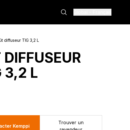
Global
-
Français
it diffuseur TIG 3,2 L
T DIFFUSEUR
 3,2 L
Trouver un
acter Kemppi
revendeur