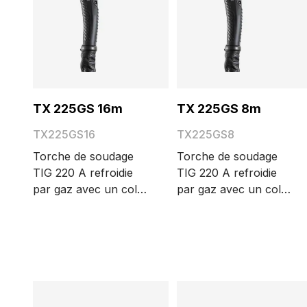
TX 225GS 16m
TX 225GS 8m
TX225GS16
TX225GS8
Torche de soudage
Torche de soudage
TIG 220 A refroidie
TIG 220 A refroidie
par gaz avec un col
par gaz avec un col
en S et une grande
en S et une grande
tête de torche. Les
tête de torche. Les
différentes longueurs
différentes longueurs
de câble possibles
de câble possibles
sont 4, 8 et 16 m.
sont 4, 8 et 16 m.