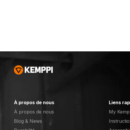
longueurs de câble
longueurs de câble
possibles sont 4, 8 et
possibles sont 4 et
16 m.
8 m.
À propos de nous
Liens ra
À propos de nous
My Kemp
Blog & News
Instructi