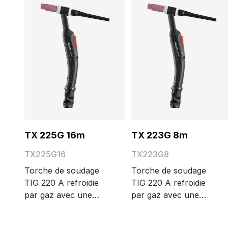
TX 225G 16m
TX 223G 8m
TX225G16
TX223G8
Torche de soudage
Torche de soudage
TIG 220 A refroidie
TIG 220 A refroidie
par gaz avec une
par gaz avec une
grande tête de torche.
grande tête de torche.
Les différentes
Les différentes