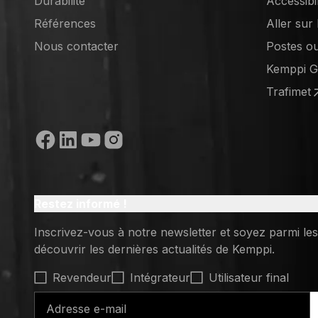
Durabilité
Accessibi
Références
Aller sur
(opens in
Nous contacter
Postes o
(opens in
Kemppi 
(opens in
Trafimet
(opens in
Médias sociaux
Restez informé !
Inscrivez-vous à notre newsletter et soyez parmi le
découvrir les dernières actualités de Kemppi.
Select contact type
Revendeur
Intégrateur
Utilisateur final
Adresse e-mail