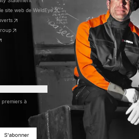
lity Statement
 le site web de WeldEye
 a new tab)
uverts
 a new tab)
Group
 a new tab)
 a new tab)
s premiers à
S'abonner