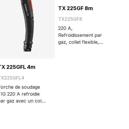
TX 225GF 8m
TX225GF8
220 A,
Refroidissement par
gaz, collet flexible,
8 m, Grande tête de
torche
TX 225GFL 4m
TX225GFL4
Torche de soudage
IG 220 A refroidie
ar gaz avec un col
e cygne flexible et
errouillable et une
rande tête de torche.
es différentes