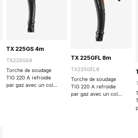
TX 225GS 4m
TX 225GFL 8m
TX225GS4
TX225GFL8
Torche de soudage
TIG 220 A refroidie
Torche de soudage
par gaz avec un col
TIG 220 A refroidie
en S et une grande
par gaz avec un col
tête de torche. Les
T
de cygne flexible et
différentes longueurs
p
verrouillable et une
de câble possibles
d
grande tête de torche.
sont 4, 8 et 16 m.
v
Les différentes
g
longueurs de câble
L