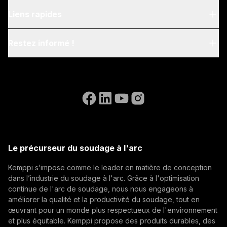
À propos de nous
Liens rapides
Blog & News
My Kemppi
Restez informé !
Durabilité
Instructions de facturation
Références
Inscrivez-vous à notre newsletter et soyez parmi les
Accessibility Statement
Nous contacter
premiers à découvrir les dernières actualités de
Aller sur le site web de WeldEye
Kemppi.
(opens in a new tab)
Postes ouverts
Select contact type
Revendeur
Intégrateur
Utilisateur final
(opens in a new tab)
Kemppi Group
Adresse e-mail
(opens in a new tab)
Trafimet
Le précurseur du soudage à l'arc
(opens in a new tab)
Kemppi s’impose comme le leader en matière de conception
S'abonner
dans l’industrie du soudage à l'arc. Grâce à l'optimisation
continue de l'arc de soudage, nous nous engageons à
En vous abonnant, vous acceptez de recevoir des e-
améliorer la qualité et la productivité du soudage, tout en
mails marketing de Kemppi.
œuvrant pour un monde plus respectueux de l'environnement
et plus équitable. Kemppi propose des produits durables, des