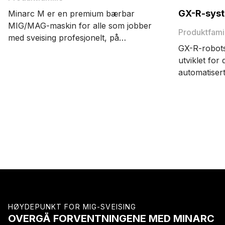
GX-R-sys
Minarc M er en premium bærbar
MIG/MAG-maskin for alle som jobber
Produktfami
med sveising profesjonelt, på
GX-R-robots
hobbybasis eller som kunstnere. Denne
utviklet for
lette maskinen med en effekt på 220
automatise
tilbyr presis sveising og nøyaktig
sveiseoppg
tenning.
henter ut de
robotsveisel
både dine o
forventninge
HØYDEPUNKT FOR MIG-SVEISING
OVERGÅ FORVENTNINGENE MED MINARC