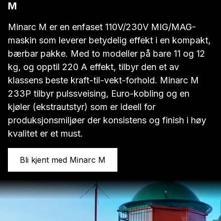
M
Minarc M er en enfaset 110V/230V MIG/MAG-
maskin som leverer betydelig effekt i en kompakt,
bærbar pakke. Med to modeller på bare 11 og 12
kg, og opptil 220 A effekt, tilbyr den et av
klassens beste kraft-til-vekt-forhold. Minarc M
233P tilbyr pulssveising, Euro-kobling og en
kjøler (ekstrautstyr) som er ideell for
produksjonsmiljøer der konsistens og finish i høy
kvalitet er et must.
Bli kjent med Minarc M