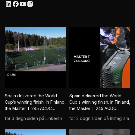
Spain delivered the World
Spain delivered the World
Cup’s winning finish. In Finland,
Cup’s winning finish. In Finland,
the Master T 245 ACDC
the Master T 245 ACDC
delivered one of its own.
delivered one of its own.
for 3 døgn siden på LinkedIn
for 3 døgn siden på Instagram
Several aluminium goals had
Several aluminium goals had
taken enough shots and were
taken enough shots and were
heading for the injury list.
heading for the injury list.