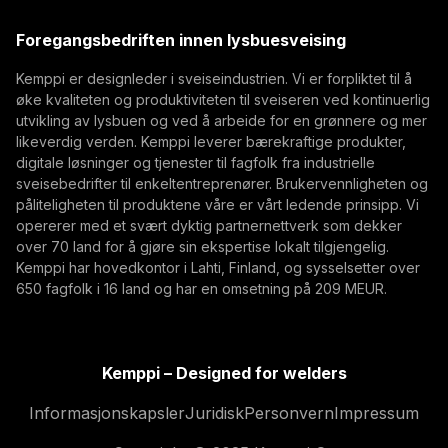
(opens in a new tab)
Trafimet
Foregangsbedriften innen lysbuesveising
(opens in a new tab)
Abonner
Kemppi er designleder i sveiseindustrien. Vi er forpliktet til å
øke kvaliteten og produktiviteten til sveiseren ved kontinuerlig
Ved å abonnere godtar du å motta markedsførings-e-
utvikling av lysbuen og ved å arbeide for en grønnere og mer
poster fra Kemppi.
likeverdig verden. Kemppi leverer bærekraftige produkter,
digitale løsninger og tjenester til fagfolk fra industrielle
sveisebedrifter til enkeltentreprenører. Brukervennligheten og
påliteligheten til produktene våre er vårt ledende prinsipp. Vi
opererer med et svært dyktig partnernettverk som dekker
over 70 land for å gjøre sin ekspertise lokalt tilgjengelig.
Kemppi har hovedkontor i Lahti, Finland, og sysselsetter over
650 fagfolk i 16 land og har en omsetning på 209 MEUR.
Kemppi – Designed for welders
Informasjonskapsler
Juridisk
Personvern
Impressum