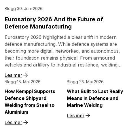
Blogg
·
30. Juni 2026
Eurosatory 2026 And the Future of
Defence Manufacturing
Eurosatory 2026 highlighted a clear shift in modern
defence manufacturing. While defence systems are
becoming more digital, networked, and autonomous,
their foundation remains physical. From armoured
vehicles and artillery to industrial resilience, welding
quality, steel structures, and production discipline
Les mer
remain paramount to defence readiness.
Blogg
·
18. Mai 2026
Blogg
·
28. Mai 2026
How Kemppi Supports
What Built to Last Really
Defence Shipyard
Means in Defence and
Welding from Steel to
Marine Welding
Aluminium
Les mer
Les mer