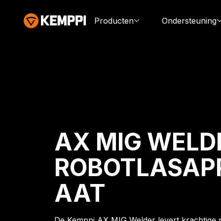
Producten
Ondersteuning
AX MIG WELD
ROBOTLASAP
AAT
De Kemppi AX MIG Welder levert krachtige p