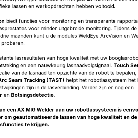
fieke lassen en werkopdrachten hebben voltooid.
on
biedt functies voor monitoring en transparante rapport
asprestaties voor minder uitgebreide monitoring. Tijdens de
 drie maanden kunt u de modules WeldEye ArcVision en We
s proberen.
stante lasresultaten van hoge kwaliteit met uw booglasrob
ntsteking en een nauwkeurig lasnaadvolgsignaal.
Touch Se
catie van de lasnaad ten opzichte van de robot te bepalen,
Arc Seam Tracking (TAST)
helpt het robotlassysteem het 
afwijkingen zijn in de lasverbinding. Verder zijn er nog een
r
en
Botsingsdetectie
.
an een AX MIG Welder aan uw robotlassysteem is eenvo
er om geautomatiseerde lassen van hoge kwaliteit en de
sfuncties te krijgen.