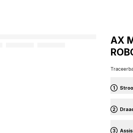
AX M
ROB
Traceerba
1
Stro
2
Draad
3
Assis