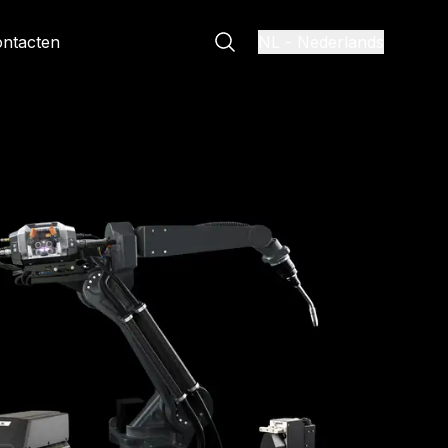
ntacten
NL
-
Nederlands