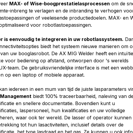
veer
MAX- of Wise-boogprestatielasprocessen
om de sne
mte-inbreng te verlagen en de inbranding te verhogen voo
lastoepassingen of veeleisende productiedoelen. MAX- en 
optimaliseerd voor robotlastoepassingen.
 is eenvoudig te integreren in uw robotlassysteem.
Dan
onnectiviteitsopties biedt het systeem nieuwe manieren om o
 van uw booglasrobot. De AX MIG Welder heeft een intuïti
ce voor bediening op afstand, ontworpen door 's werelds
X-team. De gebruiksvriendelijke interface is met een web
en op een laptop of mobiele apparaat.
an iedereen in een mum van tijd de juiste lasparameters vi
y Management
biedt 100% traceerbaarheid, naleving van d
ficatie en snellere documentatie. Bovendien kunt u
icaties, laspersoneel, hun kwalificaties en uw volledige
heren, waar ook ter wereld. De lasser of operator kunnen
ekking tot hun lasactiviteiten, inclusief details over de
ficatie, het type lasdraad en het gas. Ze kunnen u ook in