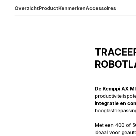
Overzicht
Product
Kenmerken
Accessoires
TRACEE
ROBOTL
De Kemppi AX MI
productiviteitspo
integratie en co
booglastoepassin
Met een 400 of 5
ideaal voor geauto