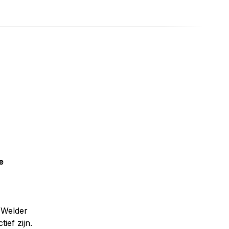
e
 Welder
ief zijn.