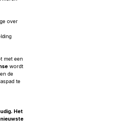
age over
lding
ot met een
nse
wordt
 en de
laspad te
udig. Het
 nieuwste