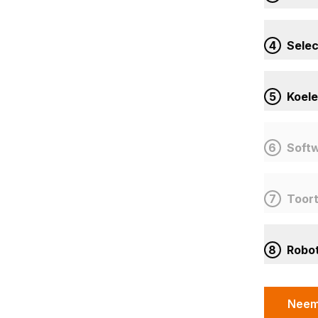
4
Sele
5
Koele
6
Softw
7
Toort
8
Robo
Neem