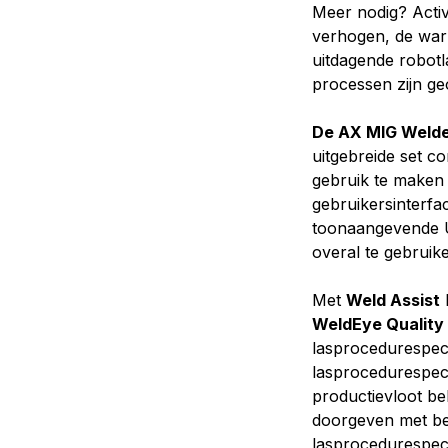
Meer nodig? Acti
verhogen, de war
uitdagende robot
processen zijn ge
De AX MIG Welder
uitgebreide set c
gebruik te maken
gebruikersinterfa
toonaangevende U
overal te gebruik
Met
Weld Assist
k
WeldEye Qualit
lasprocedurespeci
lasprocedurespecif
productievloot be
doorgeven met betr
lasprocedurespeci