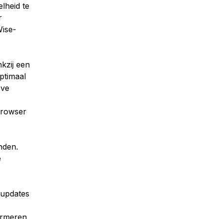
lheid te
r
Wise-
kzij een
ptimaal
eve
browser
nden.
e
 updates
formeren