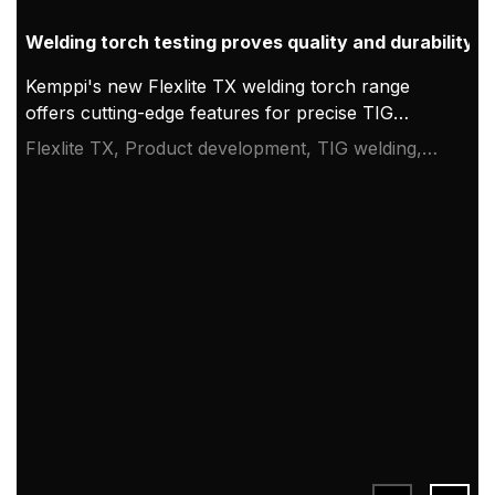
Welding torch testing proves quality and durability
Kemppi's new Flexlite TX welding torch range
offers cutting-edge features for precise TIG
welding. The goal of the product development
Flexlite TX, Product development, TIG welding,
team was nothing less than to make the best TIG
Welding standardization, TIG torch
welding torches in the world, with compact neck
design for demanding welding applications and
consumables that guarantee the best welding
quality and value. User experiences, tests, and
measuring prove that the goal has been achieved
successfully.