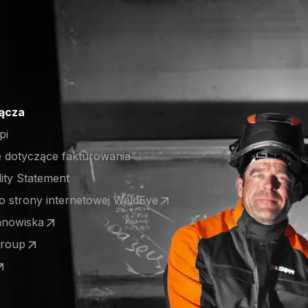
łącza
pi
e dotyczące fakturowania
lity Statement
o strony internetowej WeldEye
 a new tab)
anowiska
 a new tab)
Group
 a new tab)
 a new tab)