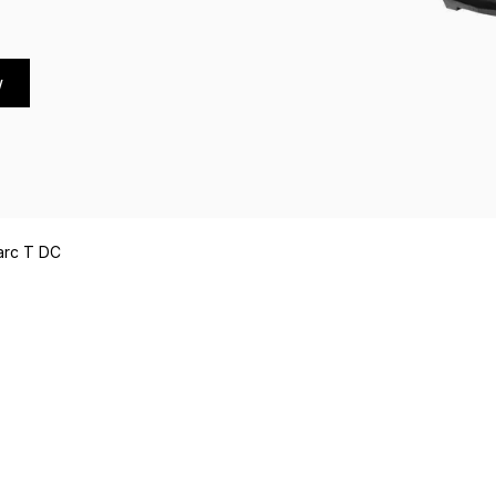
w
arc T DC