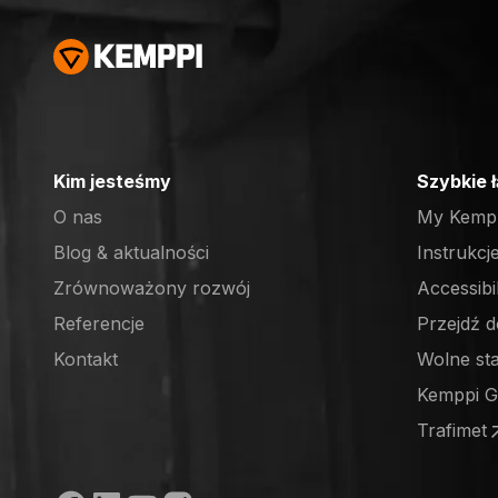
Kim jesteśmy
Szybkie 
O nas
My Kemp
Blog & aktualności
Instrukcj
Zrównoważony rozwój
Accessibi
Referencje
Przejdź d
(opens in
Kontakt
Wolne st
(opens in
Kemppi 
(opens in
Trafimet
(opens in