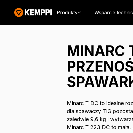
Produkty
Wsparcie techni
MINARC T
PRZENO
SPAWARK
Minarc T DC to idealne ro
dla spawaczy TIG pozosta
zaledwie 9,6 kg i wytwarz
Minarc T 223 DC to mała,