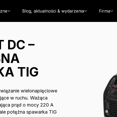
czne
Blog, aktualności & wydarzenia
Firma
 DC –
ŚNA
A TIG
związanie wielonapięciowe
jące w ruchu. Ważąca
ająca prąd o mocy 220 A
 ale potężna spawarka TIG