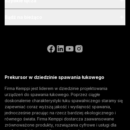
O nas
Szybkie łącza
Blog & aktualności
My Kemppi
Bądź na bieżąco
Zrównoważony rozwój
Instrukcje dotyczące fakturowania
Referencje
Zapisz się do naszego newsletter i otrzymuj informacje
Accessibility Statement
Kontakt
o nowościach Kemppi jako pierwszy.
Przejdź do strony internetowej WeldEye
(opens in a new tab)
Select contact type
Dealer
Integrator
Użytkownik końcowy
Wolne stanowiska
(opens in a new tab)
Adres e-mail
Kemppi Group
(opens in a new tab)
Trafimet
Prekursor w dziedzinie spawania łukowego
(opens in a new tab)
Subskrybuj
Firma Kemppi jest liderem w dziedzinie projektowania
urządzeń do spawania łukowego. Poprzez ciągłe
Subskrybując, wyrażasz zgodę na otrzymywanie
doskonalenie charakterystyki łuku spawalniczego staramy się
wiadomości marketingowych od firmy Kemppi.
zapewniać coraz wyższą jakość i wydajność spawania,
jednocześnie pracując na rzecz bardziej ekologicznego i
równego świata. Firma Kemppi dostarcza zaawansowane
zrównoważone produkty, rozwiązania cyfrowe i usługi dla