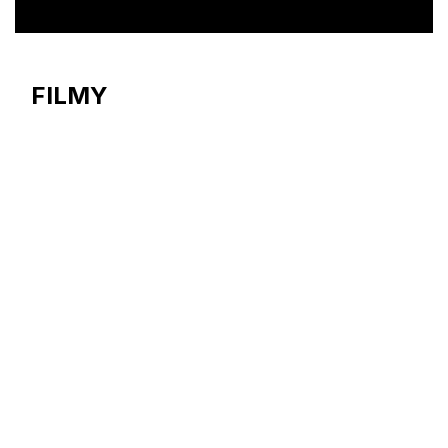
FILMY
Flexlite GXe – Built for
toughness, approved
by the best