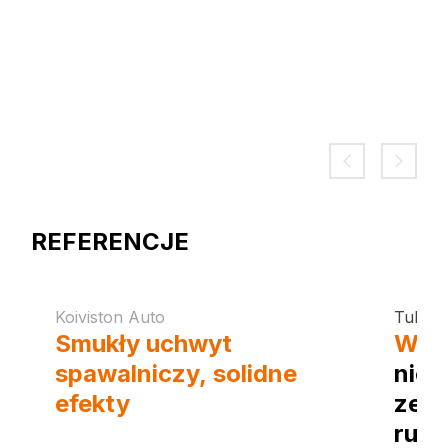
REFERENCJE
Koiviston Auto
Tubific
Smukły uchwyt
Wys
spawalniczy, solidne
nie
efekty
— naprawy
zes
aluminium w Koiviston
ruro