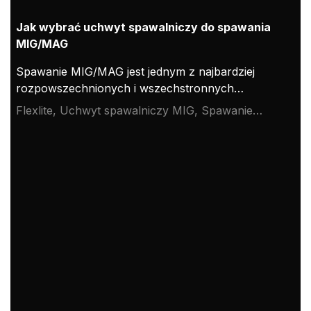
Jak wybrać uchwyt spawalniczy do spawania
MIG/MAG
Spawanie MIG/MAG jest jednym z najbardziej
rozpowszechnionych i wszechstronnych
procesów spawalniczych. Jest stosowane w
Flexlite, Uchwyt spawalniczy MIG, Spawanie
najróżniejszych branżach, takich jak motoryzacja,
MIG/MAG
budownictwo, produkcja i konserwacja. Do
osiągnięcia optymalnych wyników potrzebny jest
jednak odpowiedni uchwyt spawalniczy.