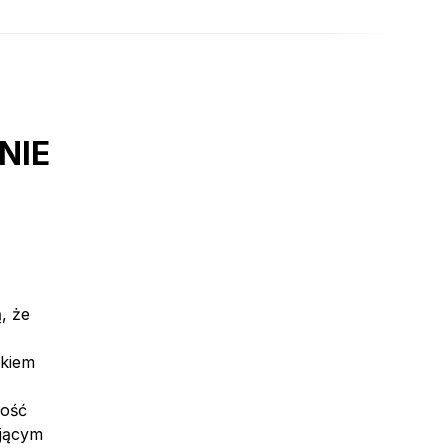
NIE
, że
ukiem
kość
ającym