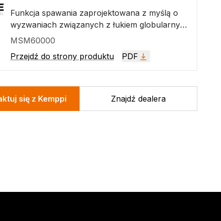
Funkcja spawania zaprojektowana z myślą o
wyzwaniach związanych z łukiem globularnym.
Funkcja WiseSteel wykorzystuje naprzemiennie
MSM60000
łuk zwarciowy i natryskowy, tworząc mocne
Przejdź do strony produktu
PDF
spoiny o regularnym wzorze przypominającym
rybie łuski.
ktuj się z Kemppi
Znajdź dealera