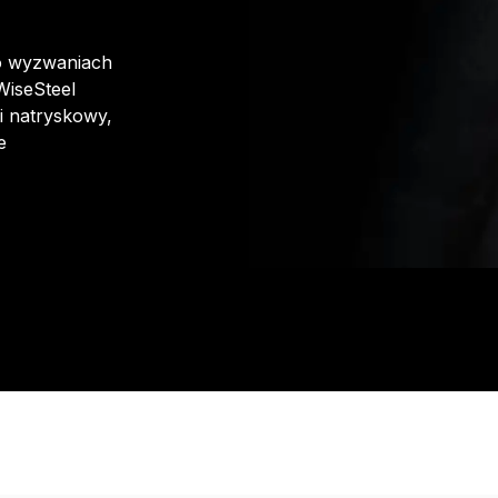
o wyzwaniach
WiseSteel
i natryskowy,
e