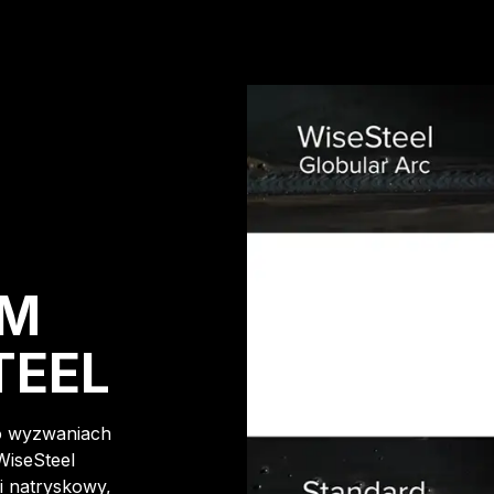
YM
TEEL
o wyzwaniach
WiseSteel
i natryskowy,