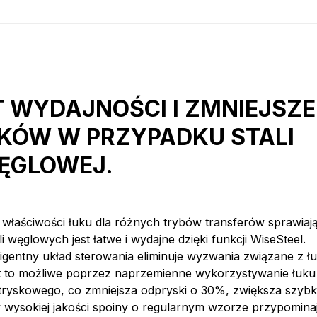
 WYDAJNOŚCI I ZMNIEJSZE
KÓW W PRZYPADKU STALI
ĘGLOWEJ.
właściwości łuku dla różnych trybów transferów sprawiają
i węglowych jest łatwe i wydajne dzięki funkcji WiseSteel.
igentny układ sterowania eliminuje wyzwania związane z ł
t to możliwe poprzez naprzemienne wykorzystywanie łuku
tryskowego, co zmniejsza odpryski o 30%, zwiększa szyb
y wysokiej jakości spoiny o regularnym wzorze przypomin