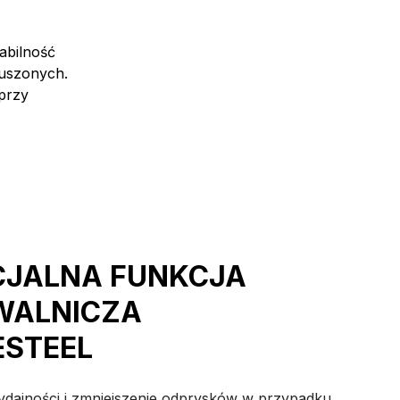
abilność
uszonych.
 przy
CJALNA FUNKCJA
WALNICZA
ESTEEL
dajności i zmniejszenie odprysków w przypadku