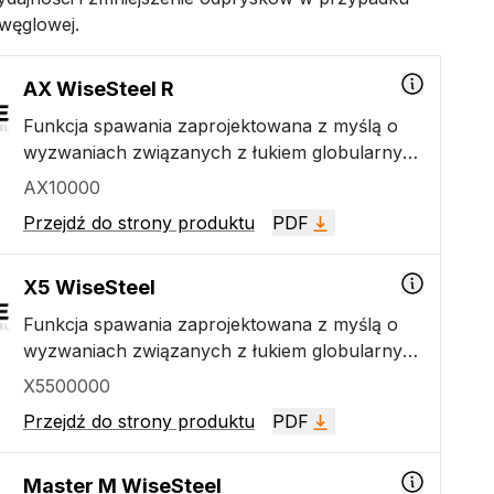
owęglowej.
AX WiseSteel R
Funkcja spawania zaprojektowana z myślą o
wyzwaniach związanych z łukiem globularnym.
Funkcja WiseSteel wykorzystuje naprzemiennie
AX10000
łuk zwarciowy i natryskowy, tworząc mocne
Przejdź do strony produktu
PDF
spoiny o regularnym wzorze przypominającym
rybie łuski.
X5 WiseSteel
Funkcja spawania zaprojektowana z myślą o
wyzwaniach związanych z łukiem globularnym.
Funkcja WiseSteel wykorzystuje naprzemiennie
X5500000
łuk zwarciowy i natryskowy, tworząc mocne
Przejdź do strony produktu
PDF
spoiny o regularnym wzorze przypominającym
rybie łuski.
Master M WiseSteel