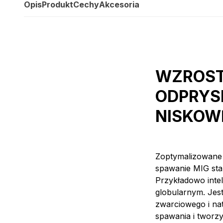
Opis
Produkt
Cechy
Akcesoria
WZROST
ODPRYS
NISKOW
Zoptymalizowane 
spawanie MIG stal
Przykładowo intel
globularnym. Jes
zwarciowego i na
spawania i tworz