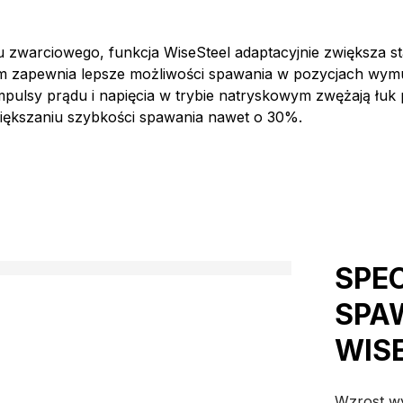
 zwarciowego, funkcja WiseSteel adaptacyjnie zwiększa st
m zapewnia lepsze możliwości spawania w pozycjach wym
mpulsy prądu i napięcia w trybie natryskowym zwężają łuk
ększaniu szybkości spawania nawet o 30%.
SPE
SPA
WIS
Wzrost wy