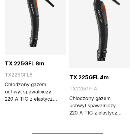
TX 225GFL 8m
TX225GFL8
TX 225GFL 4m
Chłodzony gazem
TX225GFL4
uchwyt spawalniczy
Chłodzony gazem
220 A TIG z elastyczną
uchwyt spawalniczy
szyją z blokadą i dużą
220 A TIG z elastyczną
główką. Dostępne
szyją z blokadą i dużą
długości kabli: 4 i 8
główką. Dostępne
metrów.
długości kabli: 4 i 8