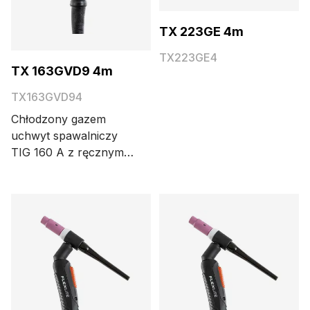
TX 223GE 4m
TX223GE4
TX 163GVD9 4m
TX163GVD94
Chłodzony gazem
uchwyt spawalniczy
TIG 160 A z ręcznym
zaworem gazu,
złączem DIX 9 mm i
korpusem na
standardowe części.
Długość kabla wynosi
4 metry.