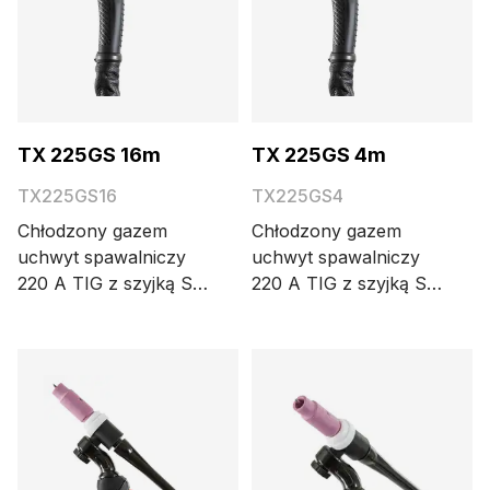
TX 225GS 16m
TX 225GS 4m
TX225GS16
TX225GS4
Chłodzony gazem
Chłodzony gazem
uchwyt spawalniczy
uchwyt spawalniczy
220 A TIG z szyjką S i
220 A TIG z szyjką S i
dużą główką. Dostępne
dużą główką. Dostępne
długości kabli: 4, 8 i 16
długości kabli: 4, 8 i 16
metrów.
metrów.