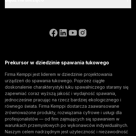
Zrównoważony rozwój
Instrukcje dotyczące fakturowania
Referencje
Zapisz się do naszego newsletter i otrzymuj informacje
Accessibility Statement
Kontakt
o nowościach Kemppi jako pierwszy.
Przejdź do strony internetowej WeldEye
(opens in a new tab)
Select contact type
Dealer
Integrator
Użytkownik końcowy
Wolne stanowiska
(opens in a new tab)
Adres e-mail
Kemppi Group
(opens in a new tab)
Trafimet
Prekursor w dziedzinie spawania łukowego
(opens in a new tab)
Subskrybuj
Firma Kemppi jest liderem w dziedzinie projektowania
urządzeń do spawania łukowego. Poprzez ciągłe
Subskrybując, wyrażasz zgodę na otrzymywanie
doskonalenie charakterystyki łuku spawalniczego staramy się
wiadomości marketingowych od firmy Kemppi.
zapewniać coraz wyższą jakość i wydajność spawania,
jednocześnie pracując na rzecz bardziej ekologicznego i
równego świata. Firma Kemppi dostarcza zaawansowane
zrównoważone produkty, rozwiązania cyfrowe i usługi dla
profesjonalistów — od firm zajmujących się spawaniem w
warunkach przemysłowych po wykonawców indywidualnych.
Naszym celem nadrzędnym jest użyteczność i niezawodność