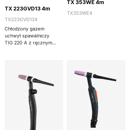
TX 353WE 4m
TX 223GVD13 4m
TX353WE4
TX223GVD134
Chłodzony gazem
uchwyt spawalniczy
TIG 220 A z ręcznym
zaworem gazu,
złączem DIX 13 mm i
korpusem na
standardowe części.
Długość kabla wynosi
4 metry.