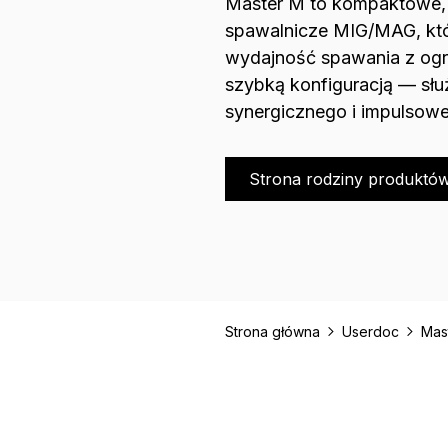
Master M to kompaktowe, 
spawalnicze MIG/MAG, któ
wydajność spawania z ogr
szybką konfiguracją — słu
synergicznego i impulsow
Strona rodziny produktó
Strona główna
Userdoc
Mas