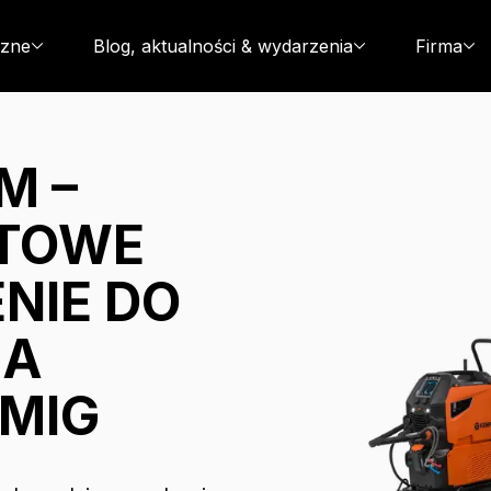
czne
Blog, aktualności & wydarzenia
Firma
M –
TOWE
NIE DO
IA
MIG