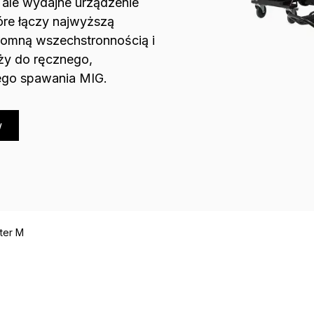
ale wydajne urządzenie
re łączy najwyższą
omną wszechstronnością i
ży do ręcznego,
ego spawania MIG.
w
ter M