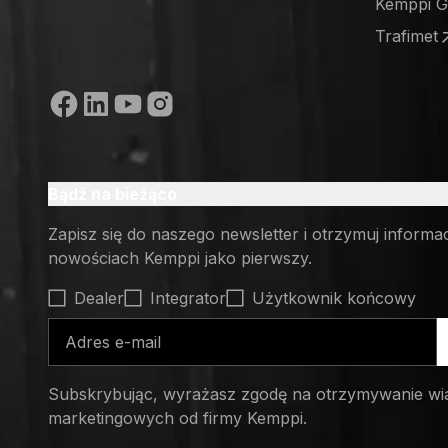
Kemppi 
(opens in
Trafimet
(opens in
Media społecznościowe
Bądź na bieżąco
Zapisz się do naszego newsletter i otrzymuj informa
nowościach Kemppi jako pierwszy.
Select contact type
Dealer
Integrator
Użytkownik końcowy
Adres e-mail
Subskrybując, wyrażasz zgodę na otrzymywanie wi
marketingowych od firmy Kemppi.