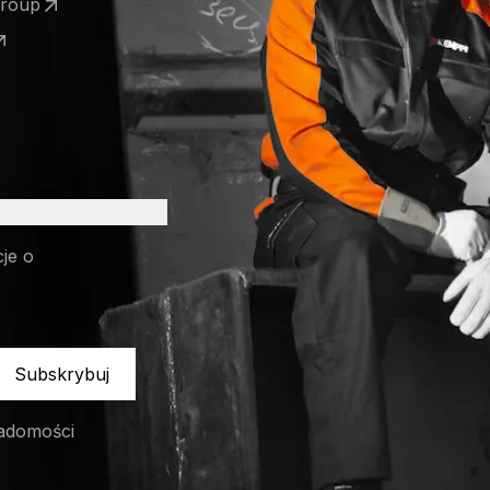
Group
 a new tab)
 a new tab)
cje o
Subskrybuj
adomości