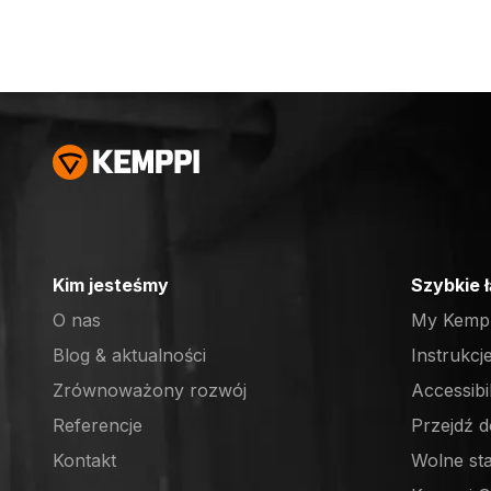
Kim jesteśmy
Szybkie 
O nas
My Kemp
Blog & aktualności
Instrukcj
Zrównoważony rozwój
Accessibi
Referencje
Przejdź d
(opens in
Kontakt
Wolne st
(opens in