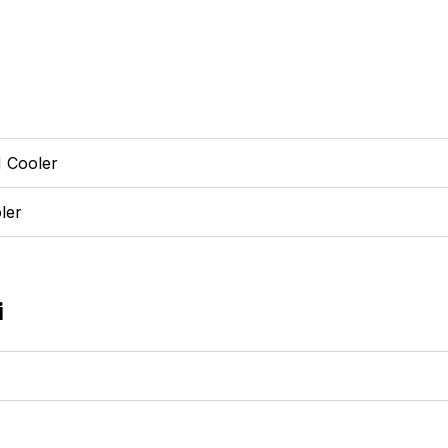
M Cooler
ler
i