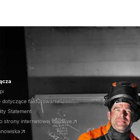
łącza
pi
e dotyczące fakturowania
lity Statement
o strony internetowej WeldEye
 a new tab)
anowiska
 a new tab)