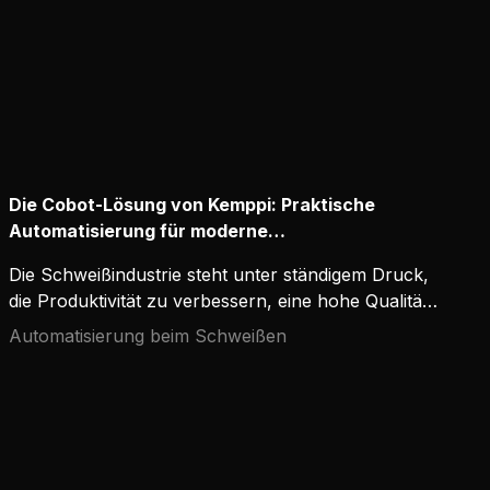
Die Cobot-Lösung von Kemppi: Praktische
Automatisierung für moderne
Schweißanforderungen
Die Schweißindustrie steht unter ständigem Druck,
die Produktivität zu verbessern, eine hohe Qualität
aufrechtzuerhalten und den wachsenden Mangel
Automatisierung beim Schweißen
an qualifizierten Arbeitskräften zu bewältigen.
Kollaborative Roboter oder Cobots bieten eine
flexible und effiziente Möglichkeit,
Schweißaufgaben zu automatisieren, ohne den
menschlichen Bediener vollständig zu ersetzen. Die
Cobot-Lösung von Kemppi zeichnet sich durch