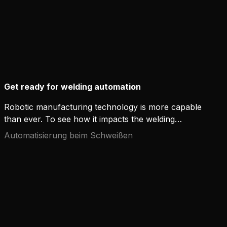
ihren einzigartigen Ansatz aus: eine praktische und
kostengünstige Kombination aus bewährter
Handschweißtechnik und smarten
Integrationswerkzeugen.
Get ready for welding automation
Robotic manufacturing technology is more capable
than ever. To see how it impacts the welding
industry, let's start by taking a closer look at some
Automatisierung beim Schweißen
of the important trends and key considerations for
anyone thinking about investing in welding
automation.