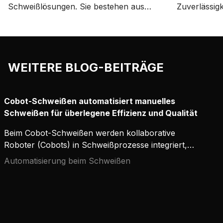
Schweißlösungen. Sie bestehen aus
Zuverlässigk
einer Schweißmaschine (mit
Kemppi für
Stromquelle, Drahtvorschubgerät und
Knopfdruck 
Schweißbrenner) als Basis, dem
Cobot-fähig
kompakten Digital Connectivity Module
Weld“ konzip
WEITERE BLOG-BEITRÄGE
(DCM), dem GX/GF-Brennerhalter und
schnell zu i
der Mobilapp Kemppi Cobotics.
zugängliche
bedienen.
Cobot-Schweißen automatisiert manuelles
Schweißen für überlegene Effizienz und Qualität
Beim Cobot-Schweißen werden kollaborative
Roboter (Cobots) in Schweißprozesse integriert,
um Produktivität, Qualität und Sicherheit zu
Automatisierung beim Schweißen
verbessern.