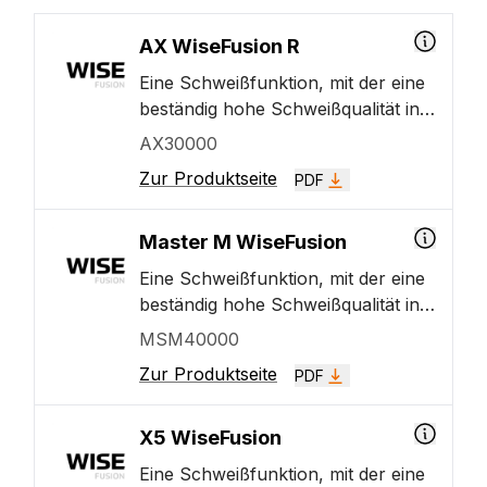
AX WiseFusion R
Eine Schweißfunktion, mit der eine
beständig hohe Schweißqualität in
allen Positionen durch
AX30000
automatische Regelung der
Zur Produktseite
PDF
Lichtbogenlänge gewährleistet wird.
Schafft und wahrt ein optimales
Kurzschlussverhalten beim
Master M WiseFusion
MIG/MAG-Pulsschweißen und
Eine Schweißfunktion, mit der eine
Sprühlichtbogenschweißen.
beständig hohe Schweißqualität in
allen Positionen durch
MSM40000
automatische Regelung der
Zur Produktseite
PDF
Lichtbogenlänge gewährleistet wird.
Schafft und wahrt ein optimales
Kurzschlussverhalten beim
X5 WiseFusion
MIG/MAG-Pulsschweißen und
Eine Schweißfunktion, mit der eine