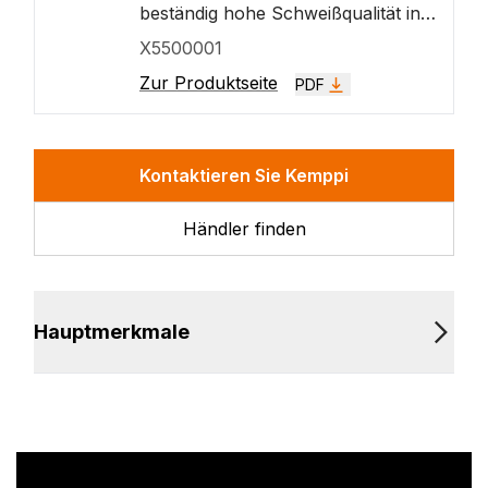
Sprühlichtbogenschweißen.
beständig hohe Schweißqualität in
allen Positionen durch
X5500001
automatische Regelung der
Zur Produktseite
PDF
Lichtbogenlänge gewährleistet wird.
Schafft und wahrt ein optimales
Kurzschlussverhalten beim
MIG/MAG-Pulsschweißen und
Kontaktieren Sie Kemppi
Sprühlichtbogenschweißen.
Händler finden
Hauptmerkmale