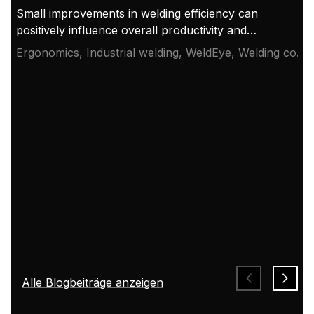
Small improvements in welding efficiency can
positively influence overall productivity and
establish valuable cost savings. By investing in
Ergonomics, Industrial welding, WeldEye, Welding cost
robust, reliable, and versatile equipment, you can
management, X5 FastMig
improve and better manage welding project costs.
Alle Blogbeiträge anzeigen
Die digitale Karriere von Kari Kemppi