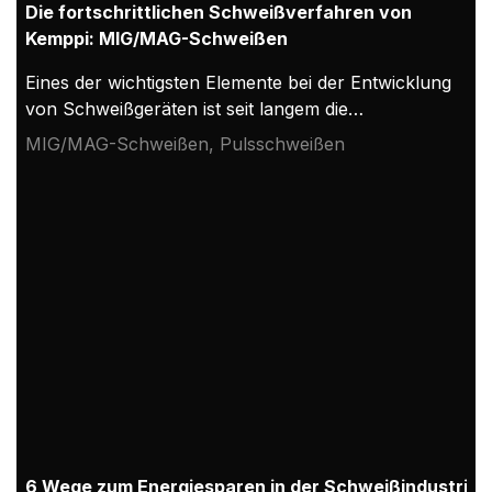
Die fortschrittlichen Schweißverfahren von
Kemppi: MIG/MAG-Schweißen
Eines der wichtigsten Elemente bei der Entwicklung
von Schweißgeräten ist seit langem die
Verbesserung der Schweißverfahren und die
MIG/MAG-Schweißen, Pulsschweißen
Schaffung neuer Verfahrensvarianten. Moderne
Mess- und Lichtbogensteuerungsmethoden haben
eine große Vielfalt an Variationen des
Lichtbogenschweißverfahrens ermöglicht. Diese
fortschrittlichen Schweißverfahren verbessern die
Effizienz der Schweißproduktion und die Qualität
der Schweißnähte erheblich. In diesem Artikel
werden die von Kemppi entwickelten speziellen
Prozesse und Verfahren für das MIG/MAG-
Schweißen vorgestellt.
6 Wege zum Energiesparen in der Schweißindustrie