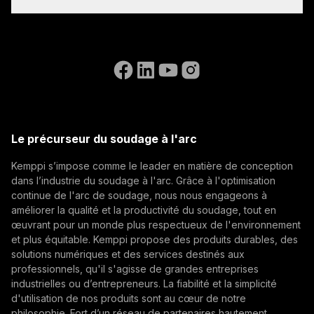
Instructions de facturation
Références
Inscrivez-vous à notre newsletter et soyez parmi les
Accessibility Statement
Nous contacter
premiers à découvrir les dernières actualités de
Aller sur le site web de WeldEye
How AI Supports Quality, Traceability, and
Kemppi.
(opens in a new tab)
Flexibility in Robotic Welding
Postes ouverts
Select contact type
Revendeur
Intégrateur
Utilisateur final
(opens in a new tab)
Kemppi Group
The AITOOLS1 webinar explored how AI-assisted
Adresse e-mail
(opens in a new tab)
process control, machine vision, synchronized
Trafimet
Le précurseur du soudage à l'arc
data, and machine learning models are advancing
(opens in a new tab)
Automatisation du soudage, Innovation, Digitalisation
robotic welding automation, improving quality
Kemppi s’impose comme le leader en matière de conception
S'abonner
management, traceability, and production flexibility
dans l’industrie du soudage à l'arc. Grâce à l'optimisation
for demanding industrial production.
continue de l'arc de soudage, nous nous engageons à
En vous abonnant, vous acceptez de recevoir des e-
améliorer la qualité et la productivité du soudage, tout en
mails marketing de Kemppi.
œuvrant pour un monde plus respectueux de l'environnement
et plus équitable. Kemppi propose des produits durables, des
solutions numériques et des services destinés aux
professionnels, qu'il s'agisse de grandes entreprises
industrielles ou d’entrepreneurs. La fiabilité et la simplicité
d'utilisation de nos produits sont au cœur de notre
philosophie. Fort d’un réseau de partenaires hautement