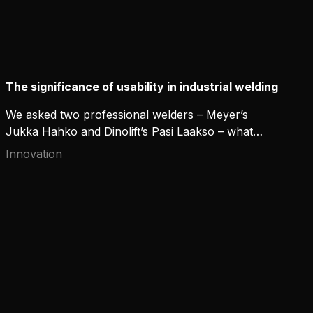
The significance of usability in industrial welding
We asked two professional welders – Meyer’s
Jukka Hahko and Dinolift’s Pasi Laakso – what
good usability means in industrial welding.
Innovation