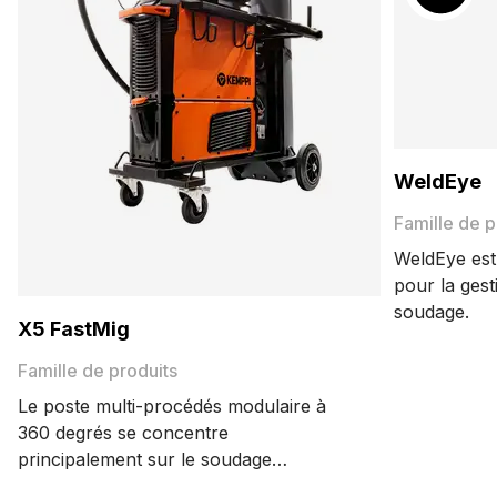
WeldEye
Famille de p
WeldEye est 
pour la gest
soudage.
X5 FastMig
Famille de produits
Le poste multi-procédés modulaire à
360 degrés se concentre
principalement sur le soudage
MIG/MAG haute performance. X5