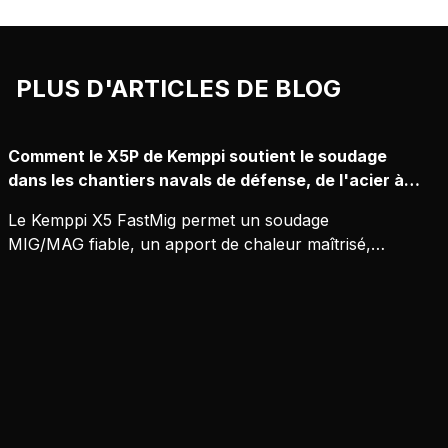
FastMig offre des options de
configuration pour le soudage manuel,
synergique et pulsé. Une vaste gamme
PLUS D'ARTICLES DE BLOG
d'accessoires confère flexibilité et
efficacité aux processus de production
de soudage.
Comment le X5P de Kemppi soutient le soudage
dans les chantiers navals de défense, de l'acier à
l'aluminium
Le Kemppi X5 FastMig permet un soudage
MIG/MAG fiable, un apport de chaleur maîtrisé,
une traçabilité et une qualité de soudure répétable,
sur acier comme aluminium, même dans des
conditions de production exigeantes.