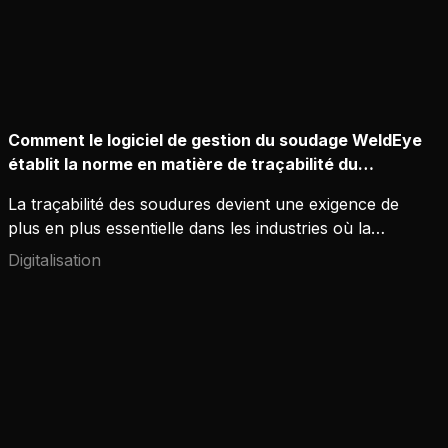
Comment le logiciel de gestion du soudage WeldEye
établit la norme en matière de traçabilité du
soudage
La traçabilité des soudures devient une exigence de
plus en plus essentielle dans les industries où la
sécurité, la qualité et la conformité sont
Digitalisation
primordiales.