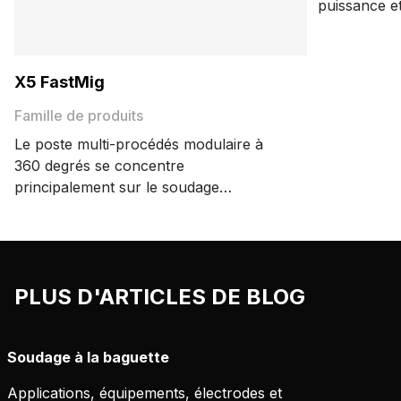
puissance e
poste à sou
Présentant 
facile à tra
X5 FastMig
MIG portabl
en avez bes
Famille de produits
Le poste multi-procédés modulaire à
360 degrés se concentre
principalement sur le soudage
MIG/MAG haute performance. X5
FastMig offre des options de
configuration pour le soudage manuel,
synergique et pulsé. Une vaste gamme
PLUS D'ARTICLES DE BLOG
d'accessoires confère flexibilité et
efficacité aux processus de production
de soudage.
Soudage à la baguette
Applications, équipements, électrodes et