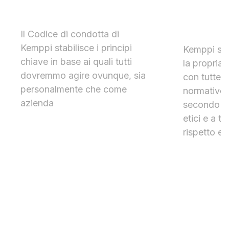
Codice di condotta
Codice 
dei par
Il Codice di condotta di
Kemppi stabilisce i principi
Kemppi si 
chiave in base ai quali tutti
la propria 
dovremmo agire ovunque, sia
con tutte le
personalmente che come
normative v
azienda
secondo i 
etici e a tr
rispetto e i