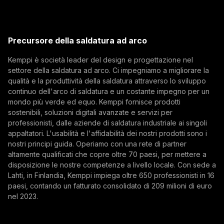
Posizioni aperte
(opens in a new tab)
Indirizzo email
Kemppi Group
(opens in a new tab)
Trafimet
Precursore della saldatura ad arco
(opens in a new tab)
Iscriviti
Kemppi è società leader del design e progettazione nel
settore della saldatura ad arco. Ci impegniamo a migliorare la
Iscrivendosi alla nostra newsletter si accetta di
qualità e la produttività della saldatura attraverso lo sviluppo
ricevere e-mail da Kemppi.
continuo dell'arco di saldatura e un costante impegno per un
mondo più verde ed equo. Kemppi fornisce prodotti
sostenibili, soluzioni digitali avanzate e servizi per
professionisti, dalle aziende di saldatura industriale ai singoli
appaltatori. L'usabilità e l'affidabilità dei nostri prodotti sono i
nostri principi guida. Operiamo con una rete di partner
altamente qualificati che copre oltre 70 paesi, per mettere a
disposizione le nostre competenze a livello locale. Con sede a
Lahti, in Finlandia, Kemppi impiega oltre 650 professionisti in 16
paesi, contando un fatturato consolidato di 209 milioni di euro
nel 2023.