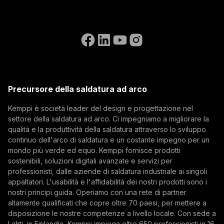
Istruzioni per la fatturazione
Riferimenti
Iscriviti alla nostra newsletter e sii tra i primi a
Accessibility Statement
Contattaci
conoscere le ultime novità di Kemppi.
Vai al sito web di WeldEye
(opens in a new tab)
Select contact type
Rivenditore
Integratore
Utente finale
Posizioni aperte
(opens in a new tab)
Indirizzo email
Kemppi Group
(opens in a new tab)
Trafimet
Precursore della saldatura ad arco
(opens in a new tab)
Iscriviti
Kemppi è società leader del design e progettazione nel
settore della saldatura ad arco. Ci impegniamo a migliorare la
Iscrivendosi alla nostra newsletter si accetta di
qualità e la produttività della saldatura attraverso lo sviluppo
ricevere e-mail da Kemppi.
continuo dell'arco di saldatura e un costante impegno per un
mondo più verde ed equo. Kemppi fornisce prodotti
sostenibili, soluzioni digitali avanzate e servizi per
professionisti, dalle aziende di saldatura industriale ai singoli
appaltatori. L'usabilità e l'affidabilità dei nostri prodotti sono i
nostri principi guida. Operiamo con una rete di partner
altamente qualificati che copre oltre 70 paesi, per mettere a
disposizione le nostre competenze a livello locale. Con sede a
Lahti, in Finlandia, Kemppi impiega oltre 650 professionisti in 16