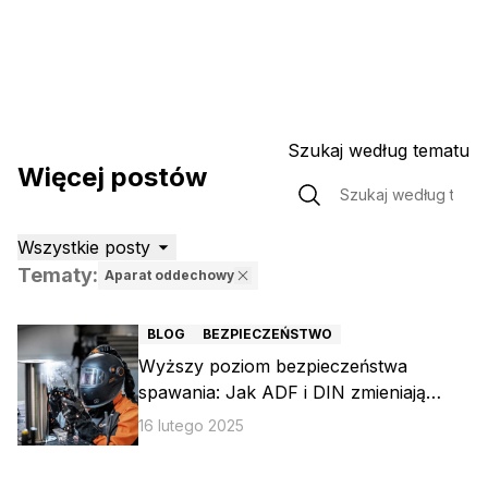
Szukaj według tematu
Więcej postów
Wszystkie posty
Tematy
:
Aparat oddechowy
2 — znalezione posty
BLOG
BEZPIECZEŃSTWO
Wyższy poziom bezpieczeństwa
spawania: Jak ADF i DIN zmieniają
ochronę i precyzję
16 lutego 2025