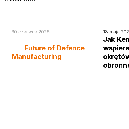
30 czerwca 2026
18 maja 20
Eurosatory 2026 And
Jak Ke
the
Future of Defence
wspier
Manufacturing
okrętów
obronne
po alum