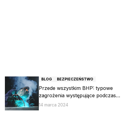
BLOG
BEZPIECZEŃSTWO
Przede wszystkim BHP: typowe
zagrożenia występujące podczas
spawania
14 marca 2024