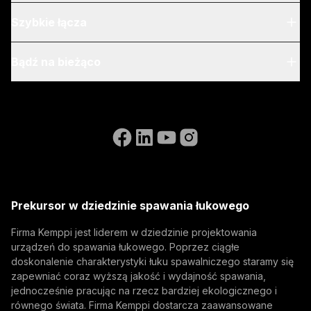
O nas
Szybkie łącza
Blog & aktualności
My Kemppi
Bądź na bieżąco
Zrównoważony rozwój
Instrukcje dotyczące fakturowania
Referencje
Zapisz się do naszego newsletter i otrzymuj informacje
Accessibility Statement
Kontakt
o nowościach Kemppi jako pierwszy.
Przejdź do strony internetowej WeldEye
(opens in a new tab)
Select contact type
Dealer
Integrator
Użytkownik końcowy
Wolne stanowiska
(opens in a new tab)
Adres e-mail
Kemppi Group
(opens in a new tab)
Trafimet
Prekursor w dziedzinie spawania łukowego
(opens in a new tab)
Subskrybuj
Firma Kemppi jest liderem w dziedzinie projektowania
urządzeń do spawania łukowego. Poprzez ciągłe
Subskrybując, wyrażasz zgodę na otrzymywanie
doskonalenie charakterystyki łuku spawalniczego staramy się
wiadomości marketingowych od firmy Kemppi.
zapewniać coraz wyższą jakość i wydajność spawania,
jednocześnie pracując na rzecz bardziej ekologicznego i
równego świata. Firma Kemppi dostarcza zaawansowane