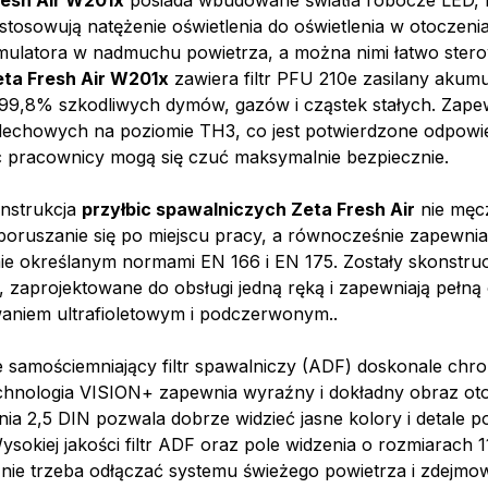
resh Air W201x
posiada wbudowane światła robocze LED, 
tosowują natężenie oświetlenia do oświetlenia w otoczeni
umulatora w nadmuchu powietrza, a można nimi łatwo ster
eta Fresh Air W201x
zawiera filtr PFU 210e zasilany akum
 99,8% szkodliwych dymów, gazów i cząstek stałych. Zape
echowych na poziomie TH3, co jest potwierdzone odpowi
ęc pracownicy mogą się czuć maksymalnie bezpiecznie.
onstrukcja
przyłbic spawalniczych Zeta Fresh Air
nie męcz
 poruszanie się po miejscu pracy, a równocześnie zapewni
ie określanym normami EN 166 i EN 175. Zostały skonstr
 zaprojektowane do obsługi jedną ręką i zapewniają pełną
aniem ultrafioletowym i podczerwonym..
e samościemniający filtr spawalniczy (ADF) doskonale chron
echnologia VISION+ zapewnia wyraźny i dokładny obraz oto
nia 2,5 DIN pozwala dobrze widzieć jasne kolory i detale p
ysokiej jakości filtr ADF oraz pole widzenia o rozmiarach 
 nie trzeba odłączać systemu świeżego powietrza i zdejmo