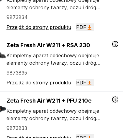
Kompletny aparat oddechowy obejmuje
elementy ochrony twarzy, oczu i dróg
oddechowych, który równocześnie zapewnia
9873834
maksymalną wygodę i łatwość użytkowania. Ta
Przejdź do strony produktu
PDF
wersja zawiera filtr zasilany akumulatorowo
zapewniający ochronę dróg oddechowych na
poziomie TH3, najlepszy w klasie
Zeta Fresh Air W211 + RSA 230
samościemniający filtr spawalniczy (ADF) o
Kompletny aparat oddechowy obejmuje
maksymalnym stopniu zaciemnienia DIN 14
elementy ochrony twarzy, oczu i dróg
oraz wbudowane automatyczne światła
oddechowych, który równocześnie zapewnia
9873835
robocze LED, które bardzo poprawiają
maksymalną wygodę i łatwość użytkowania. Ta
widoczność w trakcie wykonywania kontroli.
Przejdź do strony produktu
PDF
wersja zawiera reduktor doprowadzanego
Kod zestawu z akumulatorem litowo-jonowym
powietrza mocowany na pasie z najlepszym w
6,4 Ah to P0742.
swojej klasie automatycznie ściemniającym się
Zeta Fresh Air W211 + PFU 210e
filtrem spawalniczym (ADF) z maksymalnym
Kompletny aparat oddechowy obejmuje
zaciemnieniem DIN 14. Ta wersja nie zawiera
elementy ochrony twarzy, oczu i dróg
wbudowanych automatycznych świateł
oddechowych, który równocześnie zapewnia
9873833
roboczych LED.
maksymalną wygodę i łatwość użytkowania. Ta