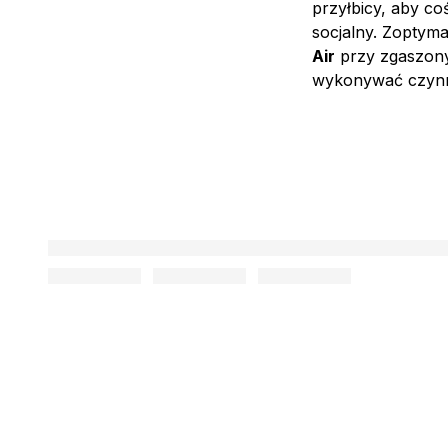
przyłbicy, aby co
socjalny. Zoptym
Air
przy zgaszony
wykonywać czynnoś