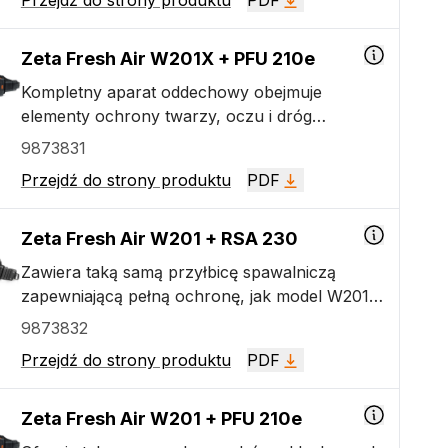
Przejdź do strony produktu
PDF
wersja zawiera filtr zasilany akumulatorowo
zapewniający ochronę dróg oddechowych na
poziomie TH3, najlepszy w klasie
Zeta Fresh Air W201X + PFU 210e
samościemniający filtr spawalniczy (ADF) o
Kompletny aparat oddechowy obejmuje
maksymalnym stopniu zaciemnienia DIN 14. Ta
elementy ochrony twarzy, oczu i dróg
wersja nie ma wbudowanych automatycznych
oddechowych, który równocześnie zapewnia
9873831
świateł roboczych LED. Kod zestawu z
maksymalną wygodę i łatwość użytkowania. Ta
akumulatorem litowo-jonowym 6,4 Ah to
Przejdź do strony produktu
PDF
wersja zawiera filtr zasilany akumulatorowo
P0741.
zapewniający ochronę dróg oddechowych na
poziomie TH3, najlepszy w klasie
Zeta Fresh Air W201 + RSA 230
samościemniający filtr spawalniczy oraz
Zawiera taką samą przyłbicę spawalniczą
wbudowane automatyczne światła robocze
zapewniającą pełną ochronę, jak model W201
LED, które bardzo poprawiają widoczność w
PFU 210e. Ta wersja zawiera reduktor
9873832
trakcie wykonywania kontroli.
doprowadzanego powietrza mocowany na
Przejdź do strony produktu
PDF
pasie, natomiast nie zawiera wbudowanego
oświetlenia roboczego LED.
Zeta Fresh Air W201 + PFU 210e