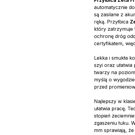
Przyłbica Zeta F
automatycznie dos
są zasilane z ak
ręką. Przyłbica
Z
który zatrzymuje
ochronę dróg odd
certyfikatem, wi
Lekka i smukła k
szyi oraz ułatwia
twarzy na poziom
myślą o wygodzie,
przed promieniow
Najlepszy w klasi
ułatwia pracę. T
stopień zeciemnie
zgaszeniu łuku. W
mm sprawiają, że