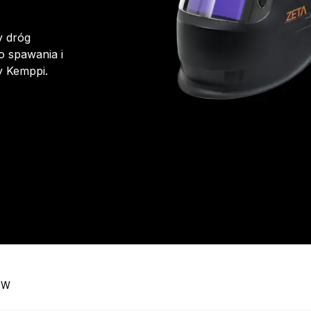
y dróg
o spawania i
y Kemppi.
r W