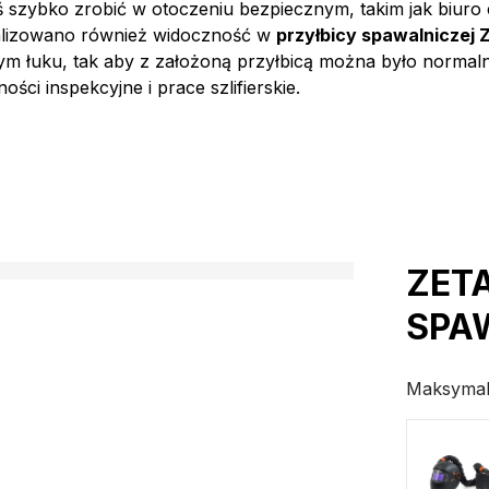
ś szybko zrobić w otoczeniu bezpiecznym, takim jak biuro
alizowano również widoczność w
przyłbicy spawalniczej 
m łuku, tak aby z założoną przyłbicą można było normaln
ci inspekcyjne i prace szlifierskie.
ZETA
SPAW
Maksymal