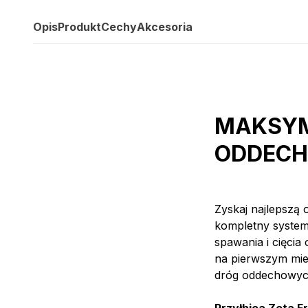
Opis
Produkt
Cechy
Akcesoria
MAKSYM
ODDECH
Zyskaj najlepszą 
kompletny system
spawania i cięci
na pierwszym mie
dróg oddechowych,