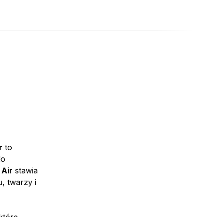
r
to
do
 Air
stawia
, twarzy i