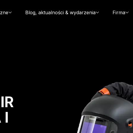
czne
Blog, aktualności & wydarzenia
Firma
IR
 I