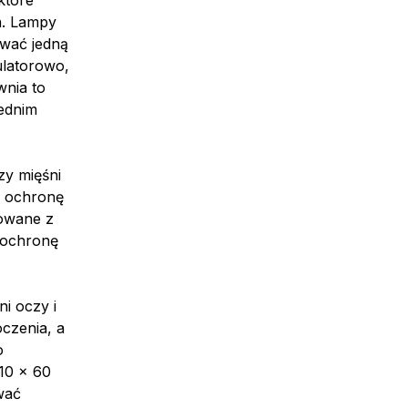
które
a. Lampy
ować jedną
ulatorowo,
wnia to
ednim
y mięśni
a ochronę
uowane z
 ochronę
i oczy i
czenia, a
o
110 x 60
wać