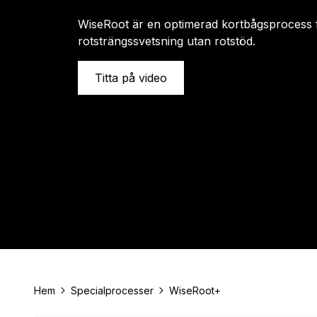
WiseRoot är en optimerad kortbågsprocess 
rotsträngssvetsning utan rotstöd.
Titta på video
Hem
Specialprocesser
WiseRoot+