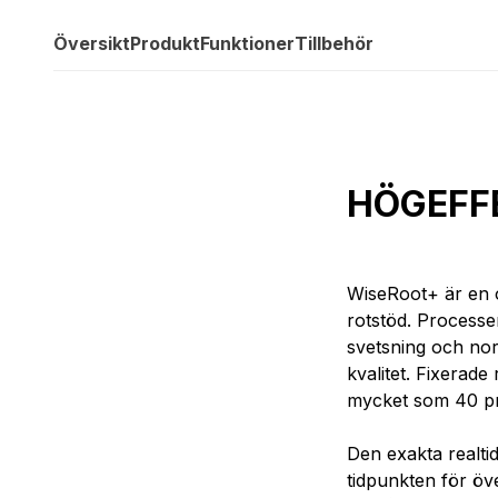
Översikt
Produkt
Funktioner
Tillbehör
HÖGEFF
WiseRoot+ är en 
rotstöd. Processe
svetsning och no
kvalitet. Fixerade
mycket som 40 pr
Den exakta realt
tidpunkten för öve