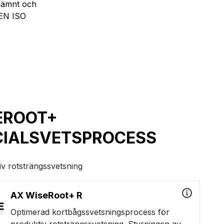
 jämnt och
 EN ISO
EROOT+
CIALSVETSPROCESS
iv rotsträngssvetsning
AX WiseRoot+ R
Optimerad kortbågssvetsningsprocess för