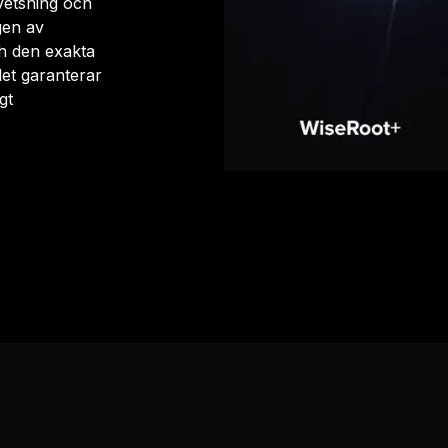
etsning och
gen av
h den exakta
let garanterar
gt