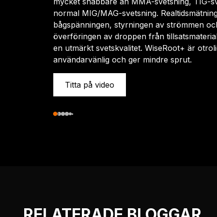
mycket snabbare än MMA-svetsning, TIG-sv
normal MIG/MAG-svetsning. Realtidsmätnin
bågspänningen, styrningen av strömmen oc
överföringen av droppen från tillsatsmateria
en utmärkt svetskvalitet. WiseRoot+ är otroli
användarvänlig och ger mindre sprut.
Titta på video
RELATERADE BLOGGAR