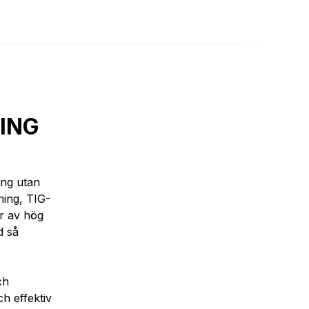
ING
ing utan
ning, TIG-
r av hög
d så
ch
ch effektiv