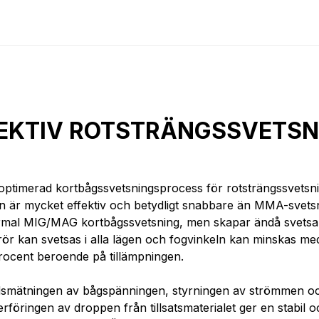
EKTIV ROTSTRÄNGSSVETSN
optimerad kortbågssvetsningsprocess för rotsträngssvetsn
n är mycket effektiv och betydligt snabbare än MMA-svets
rmal MIG/MAG kortbågssvetsning, men skapar ändå svetsa
 rör kan svetsas i alla lägen och fogvinkeln kan minskas me
ocent beroende på tillämpningen.
idsmätningen av bågspänningen, styrningen av strömmen o
rföringen av droppen från tillsatsmaterialet ger en stabil o