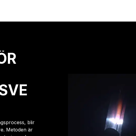
ÖR
SVE
sprocess, blir
are. Metoden är