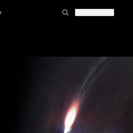
r
Global
-
Svenska