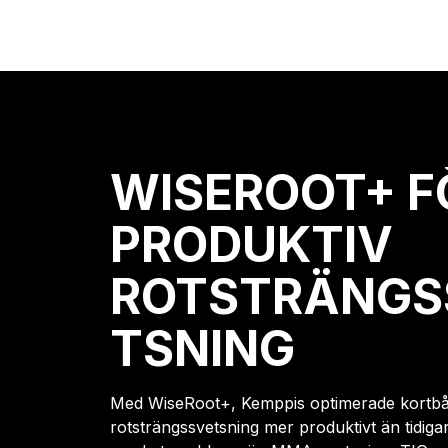
WISEROOT+ F
PRODUKTIV
ROTSTRÄNGS
TSNING
Med WiseRoot+, Kemppis optimerade kortbåg
rotsträngssvetsning mer produktivt än tidig