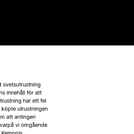
pt svetsutrustning
 innehåll för att
trustning har ett fel
köpte utrustningen
om att antingen
ik varpå vi omgående
 i Kemppis