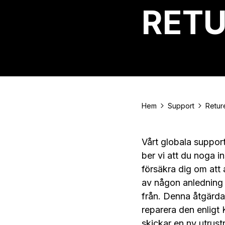
RET
Hem
Support
Retur
Vårt globala supportn
ber vi att du noga i
försäkra dig om att a
av någon anledning 
från. Denna åtgärdar
reparera den enligt 
skickar en ny utrust