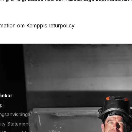
ormation om Kemppis returpolicy
änkar
pi
ngsanvisningar
lity Statement