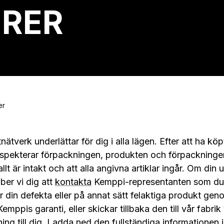
URER
er
ätverk underlättar för dig i alla lägen. Efter att ha kö
nspekterar förpackningen, produkten och förpackningens
llt är intakt och att alla angivna artiklar ingår. Om din u
ber vi dig att
kontakta
Kemppi-representanten som du 
 din defekta eller på annat sätt felaktiga produkt gen
Kemppis garanti, eller skickar tillbaka den till vår fabr
ning till dig. Ladda ned den fullständiga informationen