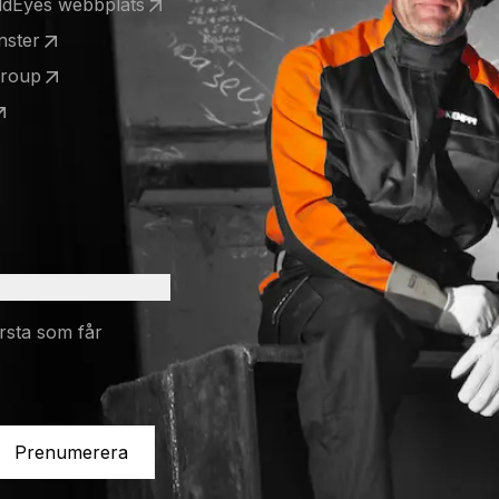
eldEyes webbplats
 a new tab)
nster
 a new tab)
Group
 a new tab)
 a new tab)
rsta som får
Prenumerera