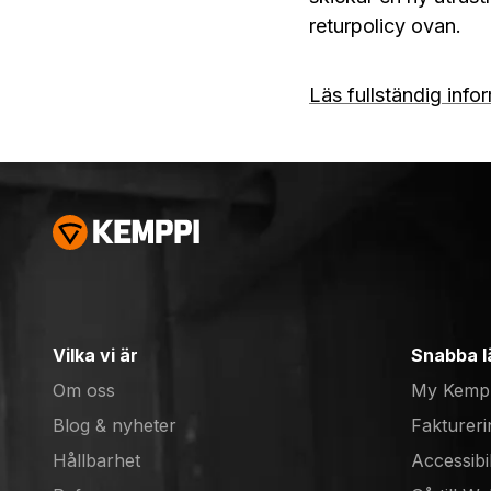
returpolicy ovan.
Läs fullständig inf
Vilka vi är
Snabba l
Om oss
My Kemp
Blog & nyheter
Faktureri
Hållbarhet
Accessibi