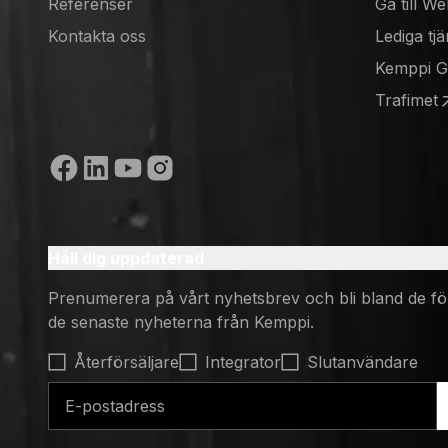
Referenser
Gå till W
(opens in
Kontakta oss
Lediga tjä
(opens in
Kemppi 
(opens in
Trafimet
(opens in
Sociala medier
Håll dig uppdaterad
Prenumerera på vårt nyhetsbrev och bli bland de fö
de senaste nyheterna från Kemppi.
Select contact type
Återförsäljare
Integrator
Slutanvändare
E-postadress