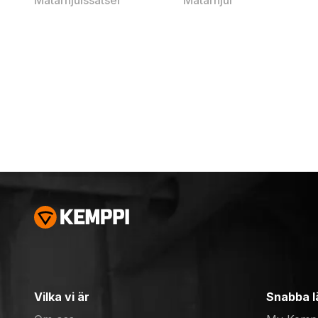
Matarhjulssatser
Matarhjul
Vilka vi är
Snabba l