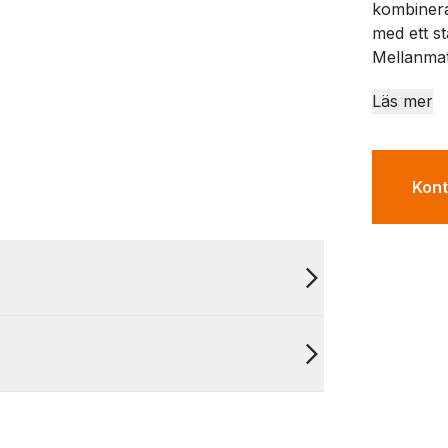
kombinera
med ett s
Mellanmata
Läs mer
Kont