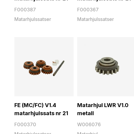
F000387
F000367
Matarhjulssatser
Matarhjulssatser
FE (MC/FC) V1.4
Matarhjul LWR V1.0
matarhjulssats nr 21
metall
F000370
W006076