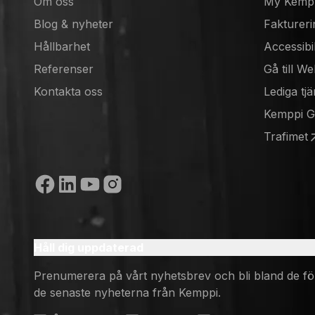
Om oss
My Kemp
Blog & nyheter
Faktureri
Hållbarhet
Accessibi
Referenser
Gå till W
(opens in
Kontakta oss
Lediga tjä
(opens in
Kemppi 
(opens in
Trafimet
(opens in
Sociala medier
Håll dig uppdaterad
Prenumerera på vårt nyhetsbrev och bli bland de fö
de senaste nyheterna från Kemppi.