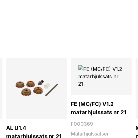
FE (MC/FC) V1.2
matarhjulssats nr 21
F000369
AL U1.4
Matarhjulssatser
matarhjulssats nr 21