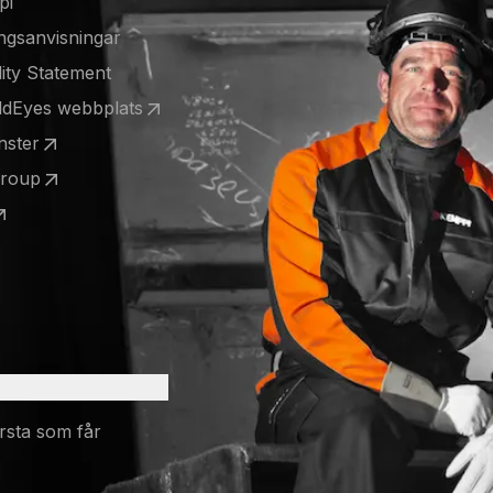
pi
ngsanvisningar
lity Statement
eldEyes webbplats
 a new tab)
nster
 a new tab)
Group
 a new tab)
 a new tab)
rsta som får