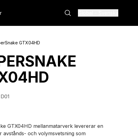
r
Global
-
Svenska
perSnake GTX04HD
PERSNAKE
X04HD
D01
ke GTX04HD mellanmatarverk levererar en
ör avstånds- och volymsvetsning som