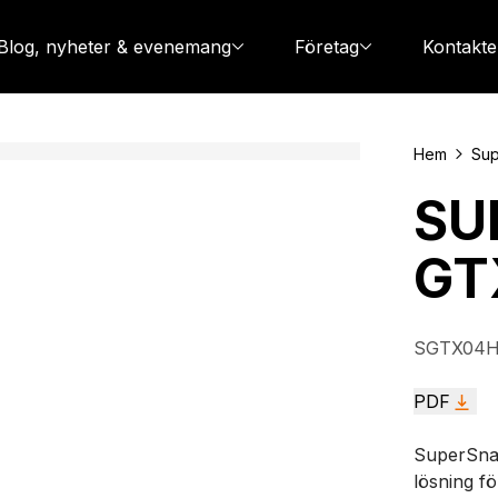
Blog, nyheter & evenemang
Företag
Kontakte
Hem
Su
SU
GT
SGTX04H
PDF
SuperSna
lösning f