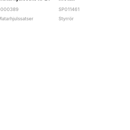
F000389
SP011461
atarhjulssatser
Styrrör