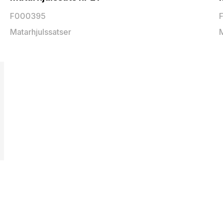
F000395
Matarhjulssatser
M