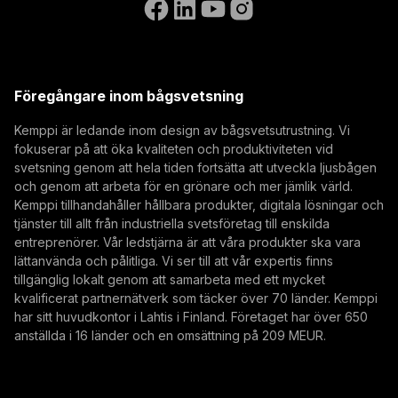
(opens in a new tab)
Select contact type
Återförsäljare
Integrator
Slutanvändare
Lediga tjänster
(opens in a new tab)
E-postadress
Kemppi Group
(opens in a new tab)
Trafimet
Föregångare inom bågsvetsning
(opens in a new tab)
Prenumerera
Kemppi är ledande inom design av bågsvetsutrustning. Vi
fokuserar på att öka kvaliteten och produktiviteten vid
Genom att prenumerera godkänner du att ta emot
svetsning genom att hela tiden fortsätta att utveckla ljusbågen
marknadsföringsmeddelanden från Kemppi.
och genom att arbeta för en grönare och mer jämlik värld.
Kemppi tillhandahåller hållbara produkter, digitala lösningar och
tjänster till allt från industriella svetsföretag till enskilda
entreprenörer. Vår ledstjärna är att våra produkter ska vara
lättanvända och pålitliga. Vi ser till att vår expertis finns
tillgänglig lokalt genom att samarbeta med ett mycket
kvalificerat partnernätverk som täcker över 70 länder. Kemppi
har sitt huvudkontor i Lahtis i Finland. Företaget har över 650
anställda i 16 länder och en omsättning på 209 MEUR.