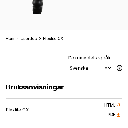
Hem
Userdoc
Flexlite GX
Dokumentets språk
Om det valda 
Bruksanvisningar
HTML
Flexlite GX
PDF