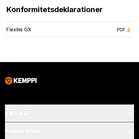
Konformitetsdeklarationer
Flexlite GX
PDF
Vilka vi är
Om oss
Snabba länkar