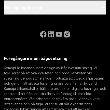
Blog & nyheter
My Kemppi
Håll dig uppdaterad
Hållbarhet
Faktureringsanvisningar
Referenser
Prenumerera på vårt nyhetsbrev och bli bland de
Accessibility Statement
Kontakta oss
första som får de senaste nyheterna från Kemppi.
Gå till WeldEyes webbplats
(opens in a new tab)
Select contact type
Återförsäljare
Integrator
Slutanvändare
Lediga tjänster
(opens in a new tab)
E-postadress
Kemppi Group
(opens in a new tab)
Trafimet
Föregångare inom bågsvetsning
(opens in a new tab)
Prenumerera
Kemppi är ledande inom design av bågsvetsutrustning. Vi
fokuserar på att öka kvaliteten och produktiviteten vid
Genom att prenumerera godkänner du att ta emot
svetsning genom att hela tiden fortsätta att utveckla ljusbågen
marknadsföringsmeddelanden från Kemppi.
och genom att arbeta för en grönare och mer jämlik värld.
Kemppi tillhandahåller hållbara produkter, digitala lösningar och
tjänster till allt från industriella svetsföretag till enskilda
entreprenörer. Vår ledstjärna är att våra produkter ska vara
lättanvända och pålitliga. Vi ser till att vår expertis finns
tillgänglig lokalt genom att samarbeta med ett mycket