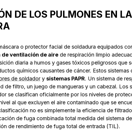
ÓN DE LOS PULMONES EN L
RA
áscara o protector facial de soldadura equipados con 
 de ventilación de aire
de respiración limpio adecuad
sición diaria a humos y gases tóxicos peligrosos que 
uctos químicos causantes de cáncer. Estos sistemas d
ores de soldador
y
sistemas PAPR
. Un sistema de re
d de filtro, un juego de mangueras y un cabezal. Los 
or se clasifican oficialmente por los niveles de protec
l nivel al que excluyen el aire contaminado que se encu
lasificación no es simplemente la eficiencia de filtrad
ificación de fuga combinada total medida del sistema de
ión de rendimiento de fuga total de entrada (TIL).