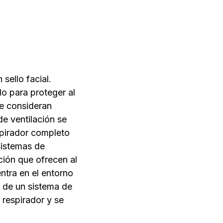
A
sello facial.
o para proteger al
se consideran
e ventilación se
spirador completo
sistemas de
ción que ofrecen al
entra en el entorno
o de un sistema de
 respirador y se