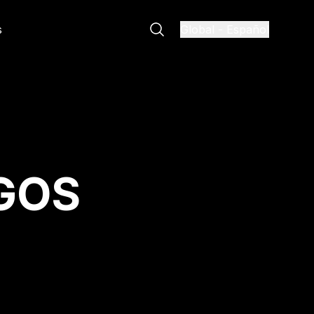
s
Global
-
Español
GOS