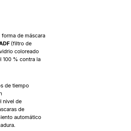
n forma de máscara
ADF
(filtro de
vidrio coloreado
l 100 % contra la
os de tiempo
n
l nivel de
áscaras de
miento automático
dadura.