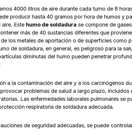
mos 4000 litros de aire durante cada turno de 8 hora
ede producir hasta 40 gramos por hora de humos y par
 aire. Este
humo de soldadura
se compone de gases
contener más de 40 sustancias diferentes que proviene
 de los metales de aportación o de superficies como p
umo de soldadura, en general, es peligroso para la sal
 partículas diminutas del humo pueden penetrar profun
.
ón a la contaminación del aire y a los carcinógenos d
rovocar problemas de salud a largo plazo, incluidos e
atorias. Las enfermedades laborales pulmonares se p
protección respiratoria de soldadura adecuada.
ecauciones de seguridad adecuadas, se puede controlar