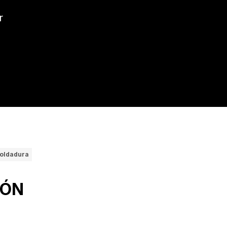
r
oldadura
IÓN