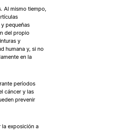
s. Al mismo tiempo,
tículas
 y pequeñas
n del propio
inturas y
ud humana y, si no
damente en la
urante períodos
l cáncer y las
ueden prevenir
 la exposición a