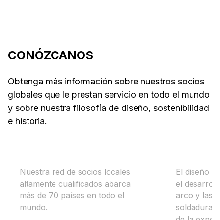
metalúrgica
CONÓZCANOS
Obtenga más información sobre nuestros socios
globales que le prestan servicio en todo el mundo
y sobre nuestra filosofía de diseño, sostenibilidad
e historia.
Mundialmente local
Designe
Nuestra red de socios locales
El diseño d
altamente cualificados abarca
el desarroll
más de 70 países en todo el
arco y las 
mundo.
soldadura, 
de la exper