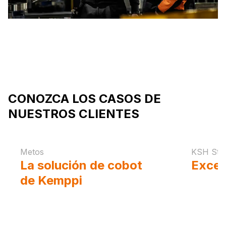
CONOZCA LOS CASOS DE
NUESTROS CLIENTES
Metos
KSH Ste
La solución de cobot
Excel
de Kemppi
permite los
solda
cordones impecables
autom
de las exigentes
const
soldaduras de Metos