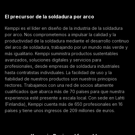
Kemppi Group
(opens in a new tab)
Trafimet
Eurosatory 2026 And the Future of Defence
El precursor de la soldadura por arco
(opens in a new tab)
Suscríbase a
Manufacturing
Kemppi es el líder en diseño de la industria de la soldadura
Eurosatory 2026 highlighted a clear shift in modern
por arco. Nos comprometemos a impulsar la calidad y la
Al suscribirse, acepta recibir correos electrónicos de
productividad de la soldadura mediante el desarrollo continuo
defence manufacturing. While defence systems are
marketing de Kemppi.
del arco de soldadura, trabajando por un mundo más verde y
becoming more digital, networked, and
MIG welding, TIG welding, Defence, Future welding,
más igualitario. Kemppi suministra productos sustentables
autonomous, their foundation remains physical.
Eurosatory 2026
avanzados, soluciones digitales y servicios para
From armoured vehicles and artillery to industrial
profesionales, desde empresas de soldadura industriales
resilience, welding quality, steel structures, and
hasta contratistas individuales. La facilidad de uso y la
production discipline remain paramount to defence
fiabilidad de nuestros productos son nuestros principios
readiness.
rectores. Trabajamos con una red de socios altamente
cualificados que abarca más de 70 países para que nuestra
experiencia esté presente a escala local. Con sede en Lahti
(Finlandia), Kemppi cuenta más de 650 profesionales en 16
países y tiene unos ingresos de 209 millones de euros.