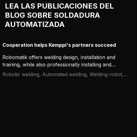
LEA LAS PUBLICACIONES DEL
BLOG SOBRE SOLDADURA
AUTOMATIZADA
Cooperation helps Kemppi's partners succeed
Robomatik offers welding design, installation and
training, while also professionally installing and
integrating Kemppi welding equipment. They are a
Robotic welding, Automated welding, Welding robot,
growing company that thrives together with
Cooperation
Kemppi.