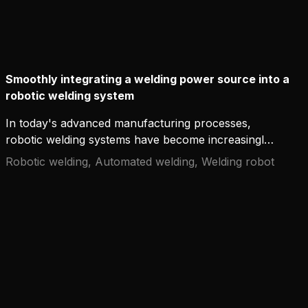
Smoothly integrating a welding power source into a
robotic welding system
In today's advanced manufacturing processes,
robotic welding systems have become increasingly
common due to their precision, efficiency, and
Robotic welding, Automated welding, Welding robot
cost-effectiveness. However, the successful
integration of a welding power source into a
robotic welding system is crucial for achieving
optimal performance. This article contains valuable
insights and guidelines on how to smoothly
integrate a welding power source into a robotic
welding system for enhanced productivity and
quality in welding operations.