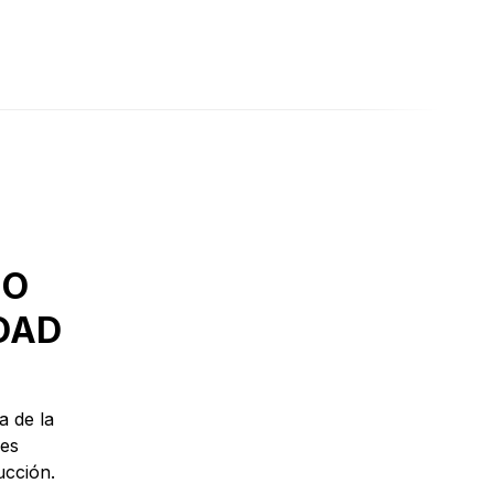
JO
DAD
a de la
nes
ucción.