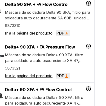
Delta 90 SFA + FA Flow Control
Máscara de soldadura Delta 90 SFA, filtro para
soldadura auto oscureciente SA 60B, unidad
FA Flow Control, manguera de aire, batería de
9873310
iones de litio y cargador, flujómetro, cinturón
Ir a la página del producto
PDF
confort.
Delta+ 90 XFA + FA Pressure Flow
Máscara de soldadura Delta+ 90 XFA, filtro
para soldadura auto oscureciente XA 47,
unidad FA Pressure Flow Control, medidor de
9873321
flujo, cinturón para FA Pressure Flow Control,
Ir a la página del producto
PDF
visor para esmerilado.
Delta+ 90 XFA + FA Flow Control
Máscara de soldadura Delta+ 90 XFA, filtro
para soldadura auto oscureciente XA 47,