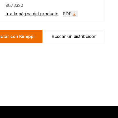
manguera de aire, unidad FA Flow Control,
9873320
batería de iones de litio y cargador, flujómetro,
Ir a la página del producto
PDF
cinturón confort.
ctar con Kemppi
Buscar un distribuidor