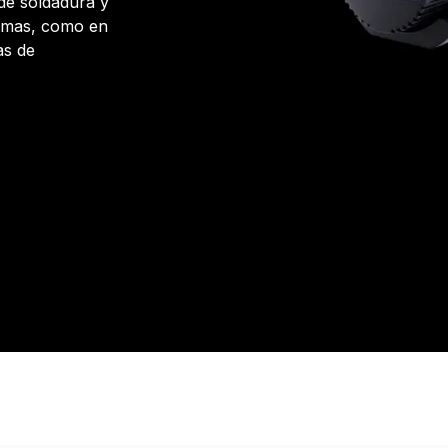
 de soldadura y
remas, como en
as de