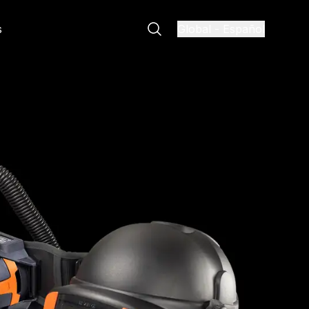
s
Global
-
Español